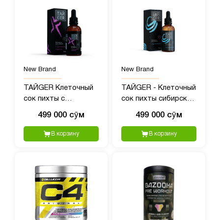
New Brand
New Brand
ТАЙGER Клеточный
ТАЙGER - Клеточный
сок пихты с
сок пихты сибирской
экстрактом родиолы
с полипренолами, 50?
499 000 сӯм
499 000 сӯм
- 50 мл
мл
В корзину
В корзину