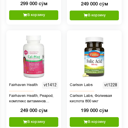
биоактивного метафолина
299 000 сӯм
249 000 сӯм
- Здоровье сердца - без
ГМО, веганский, без
В корзину
В корзину
глютена, без молочных
продуктов, кошерный - 100
порций
Fairhaven Health
vt1412
Carlson Labs
vt1228
Fairhaven Health, Peapod,
Carlson Labs, Фолиевая
комплекс витаминов
кислота 800 мкг
Кальций-Магний, 60 капсул
249 000 сӯм
199 000 сӯм
В корзину
В корзину