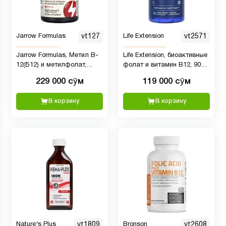
Jarrow Formulas
vt127
Life Extension
vt2571
Jarrow Formulas, Метил B-
Life Extension, биоактивные
12(Б12) и метилфолат,
фолат и витамин B12, 90
лимон, 100 пастилок
вегетарианских капсул
229 000 сӯм
119 000 сӯм
В корзину
В корзину
Nature's Plus
vt1809
Bronson
vt2608