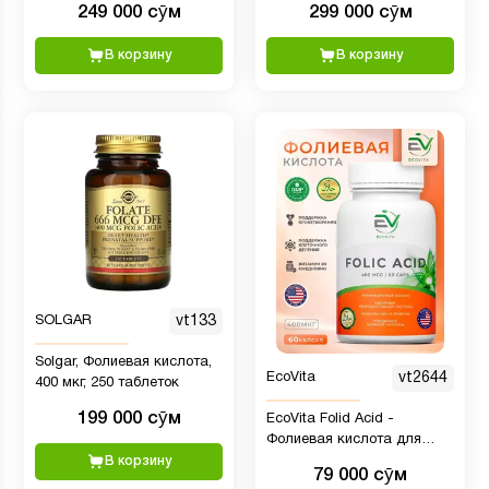
249 000 сӯм
299 000 сӯм
В корзину
В корзину
SOLGAR
vt133
Solgar, Фолиевая кислота,
EcoVita
vt2644
400 мкг, 250 таблеток
199 000 сӯм
EcoVita Folid Acid -
Фолиевая кислота для
поддержки нервной
В корзину
79 000 сӯм
системы, 400 мкг, 60 капсул