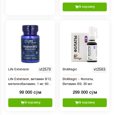
В корзину
Life Extension
vt2570
BioMagic
vt2563
Life Extension, витамин B12,
BioMagic - Фолаты,
метилкобаламин, 1 мг, 60
Витамин B9, 30 мл
вегетарианских пастилок
99 000 сӯм
299 000 сӯм
В корзину
В корзину