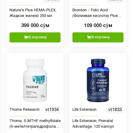
Nature’s Plus HEMA-PLEX,
Bronson - Folic Acid
Жидкое железо 250 мл
(Фолиевая кислота) Plus
Vitamin B12, 60 вег капсул
399 000 сӯм
109 000 сӯм
В корзину
В корзину
Thorne Research
vt1934
Life Extension
vt1833
Thorne, 5-MTHF methylfolate
Life Extension, Prenatal
(5-метилтетрагидрофолат),
Advantage, 120 капсул
1 мг, 60 капсул