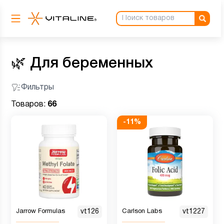
🌿
Для беременных
Фильтры
Товаров:
66
-
11
%
Jarrow Formulas
vt126
Carlson Labs
vt1227