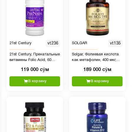
21st Century
vt236
SOLGAR
vt135
21st Century, Пренатальные
Solgar, Фолиевая кислота
витамины Folic Acid, 60
как метафолин, 400 мкг,
Tablets (7)
100 таблеток
119 000 сӯм
189 000 сӯм
В корзину
В корзину