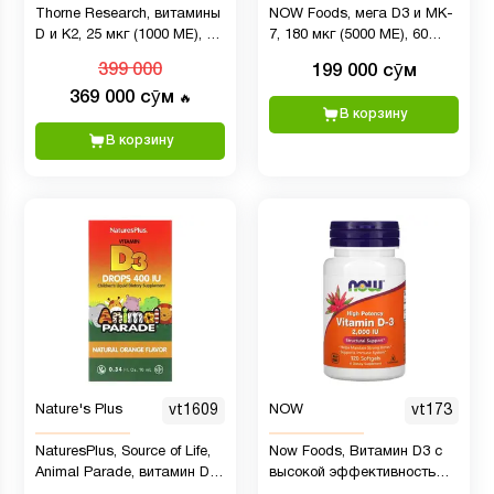
Thorne Research, витамины
NOW Foods, мега D3 и MK-
D и K2, 25 мкг (1000 МЕ), 30
7, 180 мкг (5000 МЕ), 60
мл
растительных капсул
399 000
199 000 сӯм
369 000 сӯм
🔥
В корзину
В корзину
Nature's Plus
vt1609
NOW
vt173
NaturesPlus, Source of Life,
Now Foods, Витамин D3 с
Animal Parade, витамин D3
высокой эффективностью,
в каплях, с натуральным
50 мкг (2000 МЕ), 120