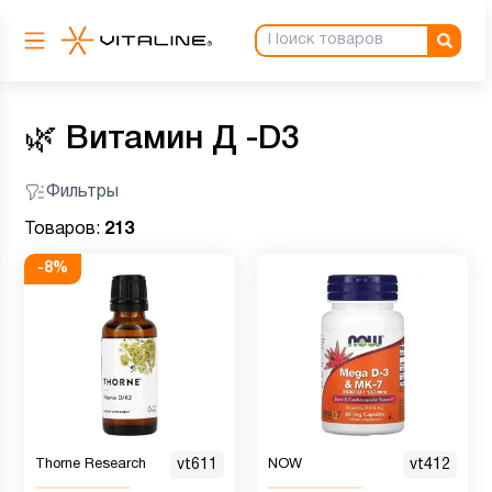
🌿
Витамин Д -D3
Фильтры
Товаров:
213
-
8
%
Thorne Research
vt611
NOW
vt412