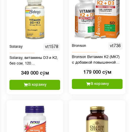
Bronson
vt736
Solaray
vt1578
Bronson Витамин K2 (MK7)
Solaray, витамины D3 и K2,
с добавкой повышенной
без сои, 120
прочности D3 Здоровье
вегетарианских капсул
179 000 сӯм
349 000 сӯм
костей и сердца Формула
без ГМО 10 000 МЕ
В корзину
В корзину
витамина D3 и 60 мкг
витамина K2 MK-7 Легко
проглатываемый витамин D
и K, 60 капсул