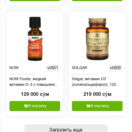
вегетарианский, жидкий
витамин D3 в каплях, без
вкуса, 365 капель
NOW
vt651
SOLGAR
vt600
NOW Foods, жидкий
Solgar, витамин D3
витамин D-3 с повышенной
(холекальциферол), 125
силой действия, 1000 МЕ,
мкг (5000 МЕ), 100 капсул
129 000 сӯм
219 000 сӯм
30 мл
В корзину
В корзину
Загрузить еще