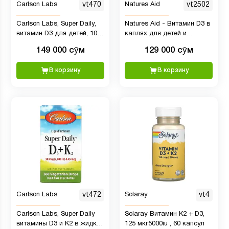
Carlson Labs
vt470
Natures Aid
vt2502
Carlson Labs, Super Daily,
Natures Aid - Витамин D3 в
витамин D3 для детей, 10
каплях для детей и
мкг (400 МЕ), 10,3 мл
младенцев, 400 UI, 50 мл
149 000 сӯм
129 000 сӯм
В корзину
В корзину
Carlson Labs
vt472
Solaray
vt4
Carlson Labs, Super Daily
Solaray Витамин K2 + D3,
витамины D3 и K2 в жидкой
125 мкг5000iu , 60 капсул