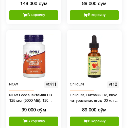
149 000 сӯм
89 000 сӯм
апельсиновым вкусом, 400
мягких таблеток
МЕ, 10 мл
В корзину
В корзину
NOW
vt411
ChildLife
vt12
NOW Foods, витамин D3,
ChildLife, Витамин D3, вкус
125 мкг (5000 МЕ), 120
натуральных ягод, 30 мл (1
капсул
жидк. унция)
99 000 сӯм
89 000 сӯм
В корзину
В корзину