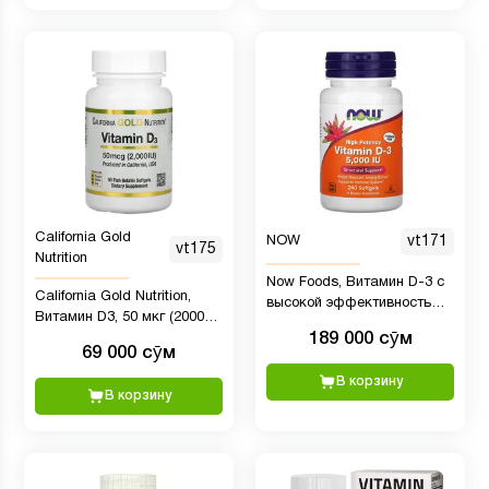
California Gold
NOW
vt171
vt175
Nutrition
Now Foods, Витамин D-3 с
California Gold Nutrition,
высокой эффективностью,
Витамин D3, 50 мкг (2000
5000 МЕ, 240 мягких
189 000 сӯм
МЕ), 90 мягких
таблеток
69 000 сӯм
желатиновых капсул с
рыбьим жиром
В корзину
В корзину