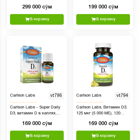
форме, 25 мкг (2000 МЕ) и
299 000 сӯм
199 000 сӯм
22,5 мкг, растительная
формула, 360
В корзину
В корзину
вегетарианских капель,
10,16 мл
Carlson Labs
vt796
Carlson Labs
vt794
Carlson Labs - Super Daily
Carlson Labs, Витамин D3,
D3, витамин D в каплях,
125 мкг (5 000 МЕ), 120
1000 МЕ (25 мкг) в капле,
мягких гелевых капсул
169 000 сӯм
169 000 сӯм
запас на 1 год, жидкий
витамин D3, для здоровья
В корзину
В корзину
сердца и иммунитета,