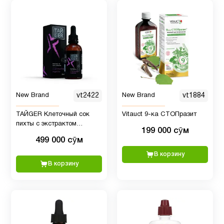
Уход за
полостью
14
рта
Фолиевая
2
кислота
New Brand
vt2422
New Brand
vt1884
ТАЙGER Клеточный сок
Vitauct 9-ка СТОПразит
Хром
3
пихты с экстрактом
199 000 сӯм
родиолы - 50 мл
499 000 сӯм
Цинк
8
В корзину
В корзину
цинк
для
1
детей