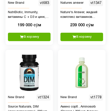
New Brand
vt683
Natures answer
vt1347
Пищевые
1
NutriBiotic, Immunity,
Nature's Answer, жидкий
добавки
витамины C + D3 и цинк,
комплекс витаминов
100 капсул
группы B с превосходным
199 000 сӯм
239 000 сӯм
вкусом мандарина, 240 мл
Пожилым
59
В корзину
В корзину
Препараты с
4
глюкозамином
Препараты
21
с магнием
Пробиотик
2
для детей
New Brand
vt1324
New Brand
vt1778
Source Naturals, DIM
Амино сорб , Aminosorb
Пробиотики