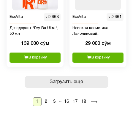
EcoVita
vt2663
EcoVita
vt2661
Дезодорант "Dry Ru Ultra",
Невская косметика -
50 мл
Ланолиновый
увлажняющий крем, 40 мл
139 000 сӯм
29 000 сӯм
В корзину
В корзину
Загрузить еще
...
1
2
3
16
17
18