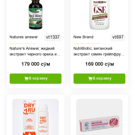
Чёрный
2
орех
Черный
8
Natures answer
vt1337
New Brand
vt697
тмин
Nature's Answer, жидкий
NutriBiotic, веганский
экстракт черного ореха и
экстракт семян грейпфрута
Энергия
2
полыни горькой, без спирта,
GSE, жидкий концентрат, 59
179 000 сӯм
169 000 сӯм
2000 мг, 30 мл
мл
Яблочный
В корзину
В корзину
3
уксус