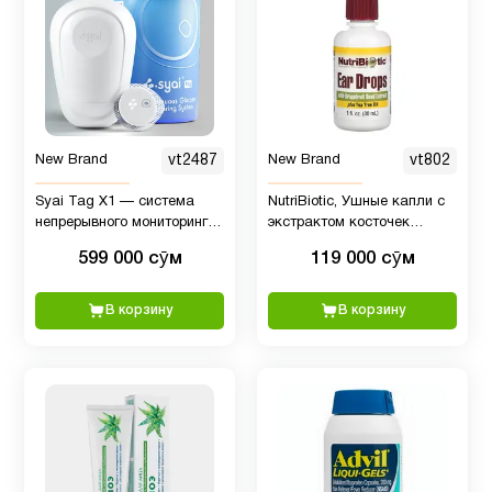
Мелатонин
2
Микроэлементы
13
New Brand
vt2487
New Brand
vt802
Минералы
4
Syai Tag X1 — система
NutriBiotic, Ушные капли с
непрерывного мониторинга
экстрактом косточек
глюкозы
грейпфрута и маслом
Миралакс
2
599 000 сӯм
119 000 сӯм
чайного дерева, 30 мл
В корзину
В корзину
Молозиво
4
Мужчинам
129
Мультивитамины
25