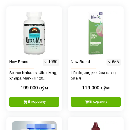
Куркума
и
2
куркумин
Лютеин и
1
зеаксантин
New Brand
vt1090
New Brand
vt655
Магний
20
Source Naturals, Ultra-Mag,
Life-flo, жидкий йод плюс,
Ультра Магний 120
59 мл
таблеток
199 000 сӯм
119 000 сӯм
Магний
5
глицинат
В корзину
В корзину
Магний
3
цитрат