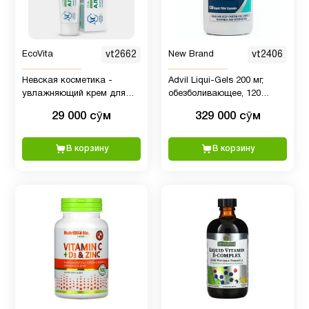
Новые
17
поступления
EcoVita
vt2662
New Brand
vt2406
ногти и
Невская косметика -
Advil Liqui-Gels 200 мг,
25
увлажняющий крем для
обезболивающее, 120
волосы
кожи с Алоэ, 40 мл
капсул с жидким
29 000 сӯм
329 000 сӯм
наполнением
ногти и
1
В корзину
В корзину
волосыКоллагены
Омега
3
7
(omega
3)
Папайя
1