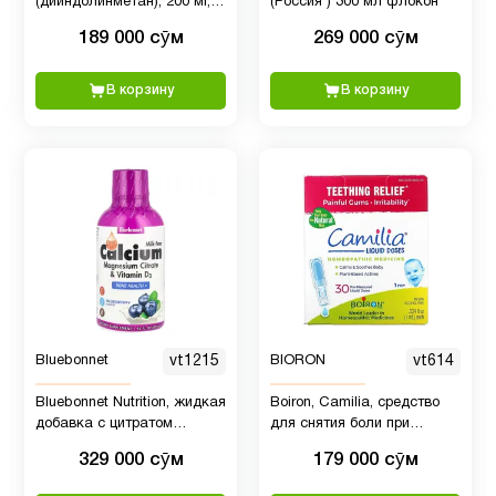
(дииндолинметан), 200 мг,
(Россия ) 300 мл флокон
и
1
60 таблеток
пищеварение
189 000 сӯм
269 000 сӯм
В корзину
В корзину
Продукты
19
Питание
Рыбий
14
жир
Рыбий
жир
20
Омега-3
Bluebonnet
vt1215
BIORON
vt614
Bluebonnet Nutrition, жидкая
Boiron, Camilia, средство
Сахар
1
добавка с цитратом
для снятия боли при
(диабет)
кальция и магния и
прорезывании зубов, для
329 000 сӯм
179 000 сӯм
витамином D3, вкус
младенцев от 1 месяца, 30
голубики, 473 мл
отмеренных жидких доз, 1