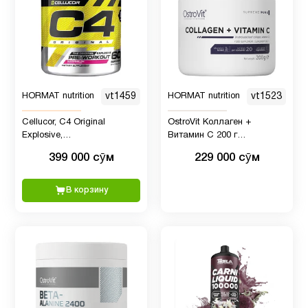
HORMAT nutrition
vt1459
HORMAT nutrition
vt1523
Cellucor, C4 Original
OstroVit Коллаген +
Explosive,
Витамин C 200 г
предтренировочный
натуральный
399 000 сӯм
229 000 сӯм
комплекс, 390 г
В корзину