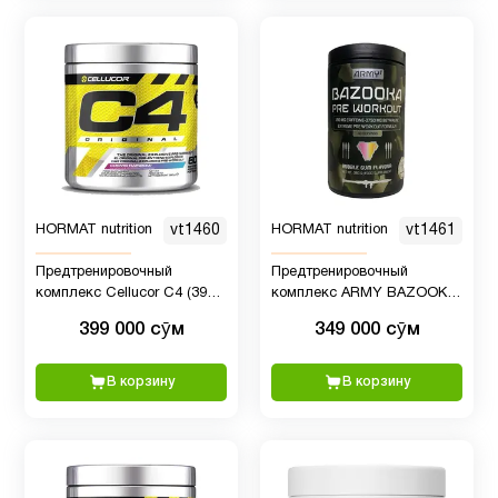
HORMAT nutrition
vt1460
HORMAT nutrition
vt1461
Предтренировочный
Предтренировочный
комплекс Cellucor C4 (390
комплекс ARMY BAZOOKA
гр)
Pre-Workout 1, 40 порций,
399 000 сӯм
349 000 сӯм
380 гр пищвая добавка
В корзину
В корзину