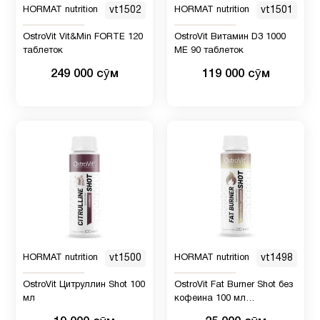
HORMAT nutrition
vt1502
HORMAT nutrition
vt1501
OstroVit Vit&Min FORTE 120
OstroVit Витамин D3 1000
таблеток
МЕ 90 таблеток
249 000 сӯм
119 000 сӯм
HORMAT nutrition
vt1500
HORMAT nutrition
vt1498
OstroVit Цитруллин Shot 100
OstroVit Fat Burner Shot без
мл
кофеина 100 мл
ананасовый