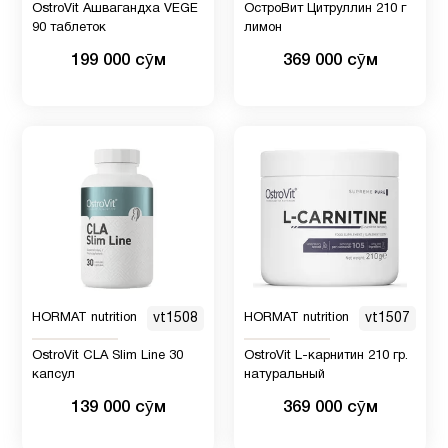
OstroVit Ашвагандха VEGE
ОстроВит Цитруллин 210 г
90 таблеток
лимон
199 000 сӯм
369 000 сӯм
HORMAT nutrition
vt1508
HORMAT nutrition
vt1507
OstroVit CLA Slim Line 30
OstroVit L-карнитин 210 гр.
капсул
натуральный
139 000 сӯм
369 000 сӯм