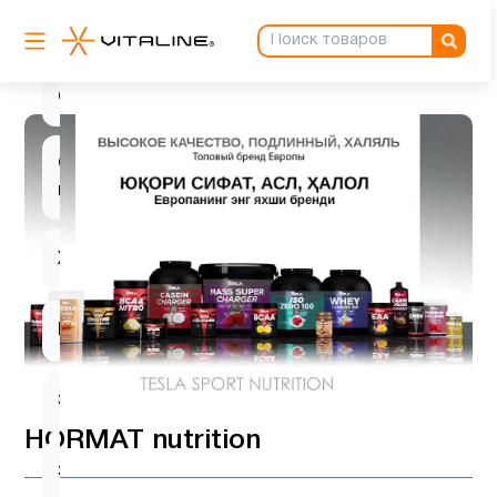
Рыбий
жир
2
Омега-3
Спорт
39
питание
Хром
1
Цинк
1
Электролиты
1
HORMAT nutrition
Энергетик
4