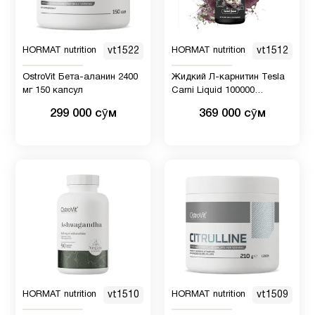
HORMAT nutrition
vt1522
HORMAT nutrition
vt1512
OstroVit Бета-аланин 2400
Жидкий Л-карнитин Tesla
мг 150 капсул
Carni Liquid 100000
IU,1000мл вкус ананас
299 000 сӯм
369 000 сӯм
вишня фруктовый микс
HORMAT nutrition
vt1510
HORMAT nutrition
vt1509