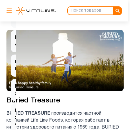
Препараты с
1
глюкозамином
Препараты
2
с магнием
Продукты
1
Питание
Рыбий
1
жир
Buried Treasure
Рыбий
BURIED TREASURE
производится частной
жир
1
компанией Life Line Foods, которая работает в
Омега-3
индустрии здорового питания с 1969 года. BURIED