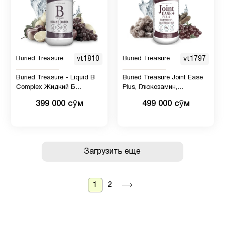
Buried Treasure
vt1810
Buried Treasure
vt1797
Buried Treasure - Liquid B
Buried Treasure Joint Ease
Complex Жидкий Б
Plus, Глюкозамин,
комплекс для детей и
хондроитин с МСМ и
399 000 сӯм
499 000 сӯм
взрослых
куркумой, Добавка для
поддержки суставов - 490
мл
Загрузить еще
1
2