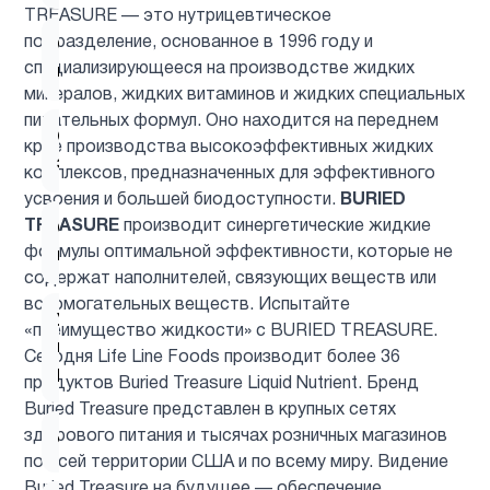
TREASURE — это нутрицевтическое
подразделение, основанное в 1996 году и
Система
1
специализирующееся на производстве жидких
пищеварение
минералов, жидких витаминов и жидких специальных
питательных формул. Оно находится на переднем
Список
крае производства высокоэффективных жидких
1
эндокринологов
комплексов, предназначенных для эффективного
усвоения и большей биодоступности.
BURIED
TREASURE
производит синергетические жидкие
Спорт
1
формулы оптимальной эффективности, которые не
питание
содержат наполнителей, связующих веществ или
вспомогательных веществ. Испытайте
Уход за
«преимущество жидкости» с BURIED TREASURE.
полостью
1
Сегодня Life Line Foods производит более 36
рта
продуктов Buried Treasure Liquid Nutrient. Бренд
Buried Treasure представлен в крупных сетях
здорового питания и тысячах розничных магазинов
Фосфатидилхолин
1
по всей территории США и по всему миру. Видение
Buried Treasure на будущее — обеспечение