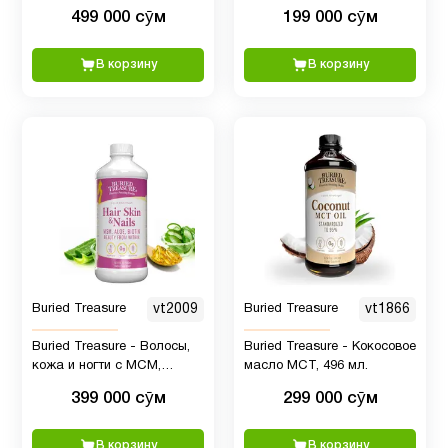
витаминами группы B и
499 000 сӯм
199 000 сӯм
травяной смесью, 16
порций
В корзину
В корзину
Buried Treasure
vt2009
Buried Treasure
vt1866
Buried Treasure - Волосы,
Buried Treasure - Кокосовое
кожа и ногти с МСМ,
масло MCT, 496 мл.
биотином, алоэ вера,
399 000 сӯм
299 000 сӯм
витаминами и минералами,
496 мл.
В корзину
В корзину