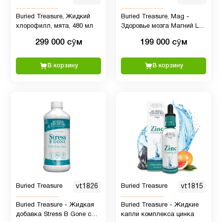
Buried Treasure, Жидкий
Buried Treasure, Mag -
хлорофилл, мята, 480 мл
Здоровье мозга Магний L-
треонат для улучшения
299 000 сӯм
199 000 сӯм
памяти и сна
В корзину
В корзину
Buried Treasure
vt1826
Buried Treasure
vt1815
Buried Treasure - Жидкая
Buried Treasure - Жидкие
добавка Stress B Gone с
капли комплекса цинка