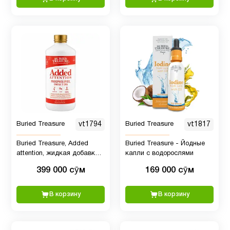
Buried Treasure
vt1794
Buried Treasure
vt1817
Buried Treasure, Added
Buried Treasure - Йодные
attention, жидкая добавка
капли с водорослями
для усиления концентрации
399 000 сӯм
169 000 сӯм
внимания, 480 ml для детей
и взрослых
В корзину
В корзину