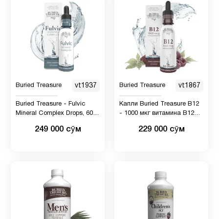
Buried Treasure
vt1937
Buried Treasure
vt1867
Buried Treasure - Fulvic
Капли Buried Treasure B12
Mineral Complex Drops, 60
- 1000 мкг витамина B12
мл
метилкобаламина на
249 000 сӯм
229 000 сӯм
порцию, 120 порций