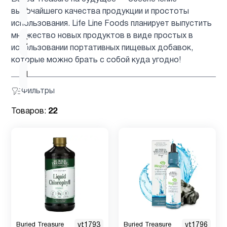
Фосфолипиды
1
высочайшего качества продукции и простоты
использования. Life Line Foods планирует выпустить
множество новых продуктов в виде простых в
Хлорофилл
1
использовании портативных пищевых добавок,
которые можно брать с собой куда угодно!
Цинк
1
Фильтры
Товаров:
22
Buried Treasure
vt1793
Buried Treasure
vt1796