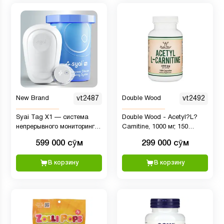
New Brand
vt2487
Double Wood
vt2492
Syai Tag X1 — система
Double Wood - Acetyl?L?
непрерывного мониторинга
Carnitine, 1000 мг, 150
глюкозы
капсул
599 000 сӯм
299 000 сӯм
В корзину
В корзину