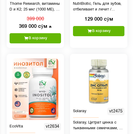
Thorne Research, витамины
NutriBiotic, Гель для зубов,
D и K2, 25 мкг (1000 МЕ), 30
отбеливает и лечит /
мл
Перечная мята, 128 г
399 000
129 000 сӯм
369 000 сӯм
🔥
В корзину
В корзину
Solaray
vt2475
Solaray, Цитрат цинка с
EcoVita
vt2634
тыквенными семечками, 60
вегетарианских капсул