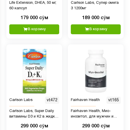
Life Extension, DHEA, 50 мг,
Carlson Labs, Супер омега
60 капсул
3 1200мг
179 000 сӯм
189 000 сӯм
В корзину
В корзину
Carlson Labs
vt472
Fairhaven Health
vt165
Carlson Labs, Super Daily
Fairhaven Health, Мио-
витамины D3 и K2 в жидкой
инозитол, для мужчин и
форме, 25 мкг (2000 МЕ) и
женщин, 120 капсул
299 000 сӯм
299 000 сӯм
22,5 мкг, растительная