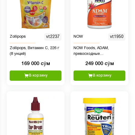
Zollipops
vt2237
NOW
vt1950
Zollipops, Витамин C, 226 г
NOW Foods, ADAM,
(8 унций)
превосходные
мультивитамины для
169 000 сӯм
249 000 сӯм
мужчин, 90 растительных
капсул
В корзину
В корзину