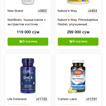
New Brand
vt802
Nature's Way
vt454
NutriBiotic, Ушные капли с
Nature's Way, Primadophilus
экстрактом косточек
Reuteri, улучшенный
грейпфрута и маслом
пробиотик в порошке, 3
119 000 сӯм
299 000 сӯм
чайного дерева, 30 мл
миллиарда КОЕ, 141,75 г
В корзину
В корзину
Life Extension
vt1733
Carlson Labs
vt1231