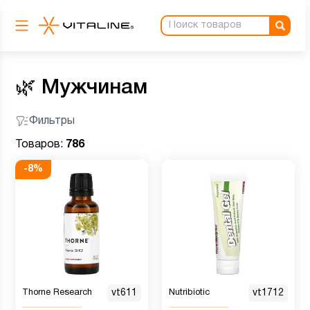
🌿
Мужчинам
Фильтры
Товаров:
786
-
8
%
Thorne Research
vt611
Nutribiotic
vt1712