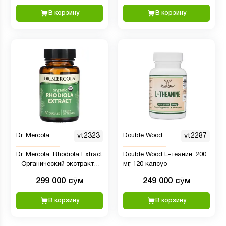
формула, 360
В корзину
В корзину
вегетарианских капель,
10,16 мл
Dr. Mercola
vt2323
Double Wood
vt2287
Dr. Mercola, Rhodiola Extract
Double Wood L-теанин, 200
- Органический экстракт
мг, 120 капсуо
родиолы, 30 капсул
299 000 сӯм
249 000 сӯм
В корзину
В корзину