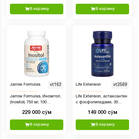
В корзину
В корзину
Jarrow Formulas
vt162
Life Extension
vt2569
Jarrow Formulas, Инозитол,
Life Extension, астаксантин
(Inositol) 750 мг, 100
с фосфолипидами, 30
вегетарианских капсул
капсул
229 000 сӯм
149 000 сӯм
В корзину
В корзину