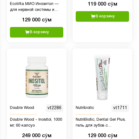
119 000 сӯм
EcoVita МИО Инозитол —
для нервной системы и
обмена веществ, 500 мг,
В корзину
129 000 сӯм
100 капсул
В корзину
Double Wood
vt2286
Nutribiotic
vt1711
Double Wood - Inositol, 1000
NutriBiotic, Dental Gel Plus,
мг, 60 капсуо
гель для зубов с
отбеливающим эффектом,
249 000 сӯм
129 000 сӯм
грушанка, 128 г