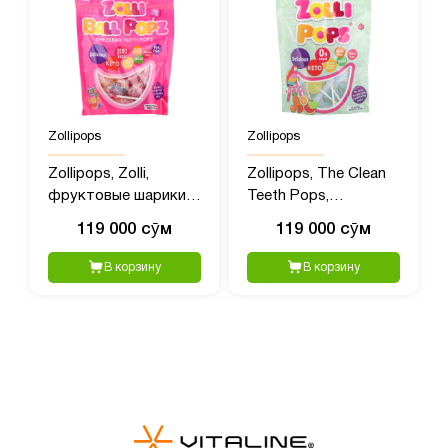
Zollipops
Zollipops
Zollipops, Zolli,
Zollipops, The Clean
фруктовые шарики,
Teeth Pops,
147 г (5,2 унции)
тропические
119 000 сӯм
119 000 сӯм
фрукты, 147 гр (5,2
унции)
В корзину
В корзину