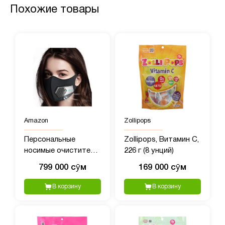
Похожие товары
Amazon
Zollipops
Персональные
Zollipops, Витамин C,
носимые очистители
226 г (8 унций)
воздуха, переносной
799 000 сӯм
169 000 сӯм
мини-очиститель
воздуха
В корзину
В корзину