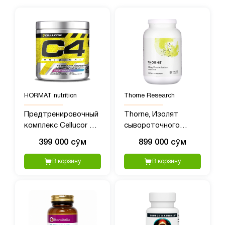
HORMAT nutrition
Thorne Research
Предтренировочный
Thorne, Изолят
комплекс Cellucor C4
сывороточного
(390 гр)
протеина, ваниль, 837
399 000 сӯм
899 000 сӯм
г (1,84 фунта)
В корзину
В корзину