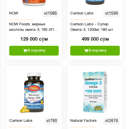
NOW
vt1085
Carlson Labs
vt1596
NOW Foods, жирные
Carlson Labs - Супер
кислоты омега-3, 180 ЭПК /
Омега-3, 1200мг, 180 шт.
120 ДГК 1000 мг , 100 шт
129 000 сӯм
499 000 сӯм
В корзину
В корзину
Carlson Labs
vt790
Natural Factors
vt2676