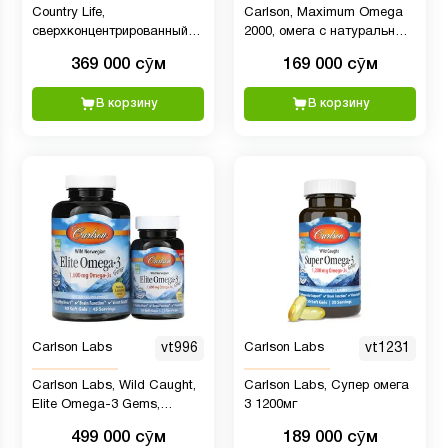
Country Life,
Carlson, Maximum Omega
сверхконцентрированный
2000, омега с натуральным
полный комплекс омега 3-
лимонным вкусом, 30
369 000 сӯм
169 000 сӯм
6-9, со вкусом
капсул (1000 мг в 1
натурального лимона, 90
капсуле)
В корзину
В корзину
капсул
Carlson Labs
vt996
Carlson Labs
vt1231
Carlson Labs, Wild Caught,
Carlson Labs, Супер омега
Elite Omega-3 Gems,
3 1200мг
отборные омега-3 кислоты,
499 000 сӯм
189 000 сӯм
натуральный лимонный