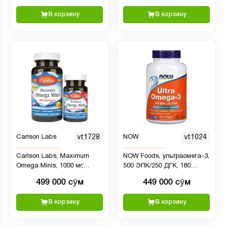
вкус, 800 мг, 90 +30 мягких
В корзину
В корзину
таблеток
Carlson Labs
vt1728
NOW
vt1024
Carlson Labs, Maximum
NOW Foods, ультраомега-3,
Omega Minis, 1000 мг,
500 ЭПК/250 ДГК, 180
упаковка 60 + 20 мягких
капсул, покрытых
499 000 сӯм
449 000 сӯм
капсул
кишечнорастворимой
оболочкой
В корзину
В корзину