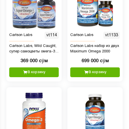
Carlson Labs
vt114
Carlson Labs
vt1133
Carlson Labs, Wild Caught,
Carlson Labs набор из двух
супер самоцветы омега-3,
Maximum Omega 2000
1200 мг, 100 + 30 мягких
369 000 сӯм
699 000 сӯм
таблеток
В корзину
В корзину