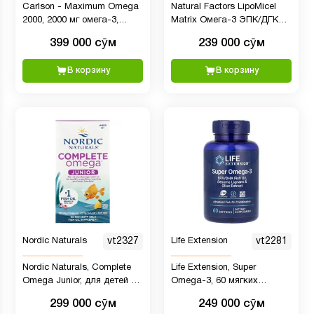
Carlson - Maximum Omega
Natural Factors LipoMicel
2000, 2000 мг омега-3,
Matrix Омега-3 ЭПК/ДГК
здоровое сердце,
585 мг, 60 мягких капсул
399 000 сӯм
239 000 сӯм
поддержка функции мозга
и зрения, 60 мягких
В корзину
В корзину
таблеток
Nordic Naturals
vt2327
Life Extension
vt2281
Nordic Naturals, Complete
Life Extension, Super
Omega Junior, для детей от
Omega-3, 60 мягких
6 лет, со вкусом лимона, 90
таблеток
299 000 сӯм
249 000 сӯм
капсул