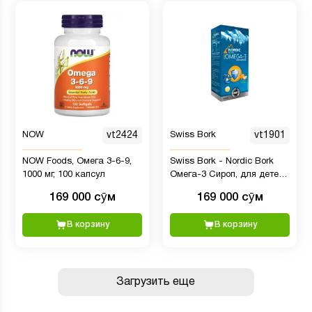
NOW
vt2424
Swiss Bork
vt1901
NOW Foods, Омега 3-6-9,
Swiss Bork - Nordic Bork
1000 мг, 100 капсул
Омега-3 Сироп, для детей
EPA+DHA 1165 MG 150 мл
169 000 сӯм
169 000 сӯм
В корзину
В корзину
Загрузить еще