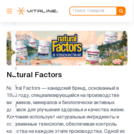
Магний
2
глицинат
Магний
2
цитрат
Масло
2
примулы
Natural Factors
Мелатонин
5
Natural Factors — канадский бренд, основанный в
1955 году, специализирующийся на производстве
витаминов, минералов и биологически активных
Микроэлементы
6
добавок для улучшения здоровья и качества жизни.
Компания использует натуральные ингредиенты и
современные технологии, обеспечивая контроль
Минералы
4
качества на каждом этапе производства. Одной из