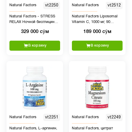
Natural Factors
vt2250
Natural Factors
vt2512
Система
4
Natural Factors - STRESS
Natural Factors Liposomal
пищеварение
RELAX Ночной бисглицинат
Vitamin C, 1000 мг, 90
магния, 90 растительных
капсул
329 000 сӯм
189 000 сӯм
капсул
Спорт
3
питание
В корзину
В корзину
Травы и
натуральные
1
средства
Хром
1
Цинк
2
Natural Factors
vt2251
Natural Factors
vt2249
Яблочный
Natural Factors, L-аргинин,
Natural Factors, цитрат