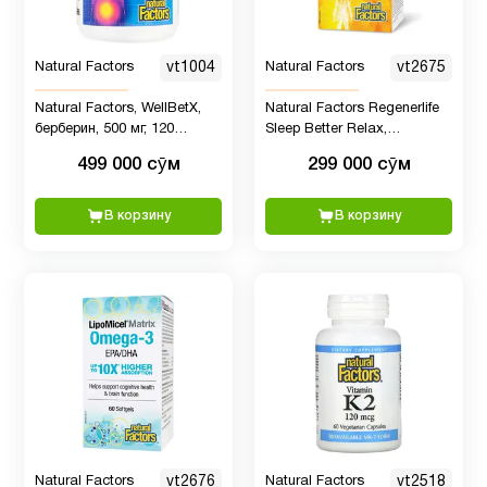
Natural Factors
vt1004
Natural Factors
vt2675
Natural Factors, WellBetX,
Natural Factors Regenerlife
берберин, 500 мг, 120
Sleep Better Relax,
вегетарианских капсул
Ашваганда 250 мг,
499 000 сӯм
299 000 сӯм
Мелатонин 5 мг, 60 капсул
В корзину
В корзину
Natural Factors
vt2676
Natural Factors
vt2518