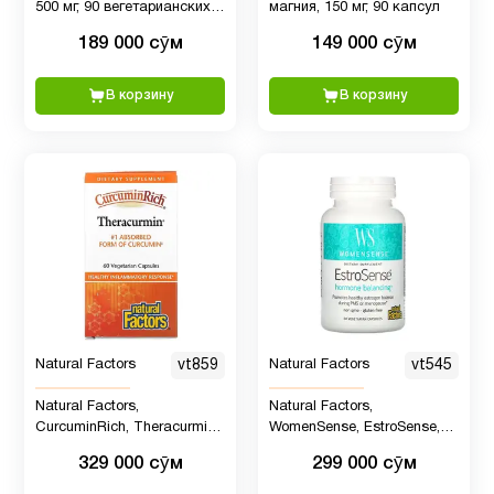
1
500 мг, 90 вегетарианских
магния, 150 мг, 90 капсул
уксус
капсул
189 000 сӯм
149 000 сӯм
В корзину
В корзину
Natural Factors
vt859
Natural Factors
vt545
Natural Factors,
Natural Factors,
CurcuminRich, Theracurmin,
WomenSense, EstroSense,
куркумин, 60
гормональный баланс, 60
329 000 сӯм
299 000 сӯм
вегетарианских капсул
вегетарианских капсул