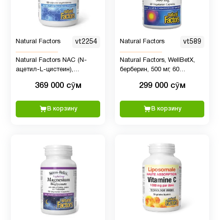
Препараты
10
с магнием
Natural Factors
vt2254
Natural Factors
vt589
Natural Factors NAC (N-
Natural Factors, WellBetX,
Продукты
ацетил-L-цистеин),
берберин, 500 мг, 60
1
аминокислота в свободной
вегетарианских капсул
Питание
369 000 сӯм
299 000 сӯм
форме, 600 мг, 180
вегетарианских капсул
В корзину
В корзину
Рыбий
2
жир
Рыбий
жир
3
Омега-3
Селен
1