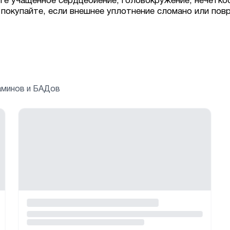
те учащенное сердцебиение, головокружение, нечетко
 покупайте, если внешнее уплотнение сломано или пов
аминов и БАДов