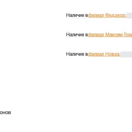
Наличие в
филиал Фидокор
:
Наличие в
филиал Максим Гор
Наличие в
филиал Новза
:
онов