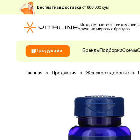
Бесплатная доставка
от 600 000 сум
Интернет магазин витаминов и
лучших мировых брендов
Бренды
Подборки
Схемы
О
Продукция
Главная
>
Продукция
>
Женское здоровье
>