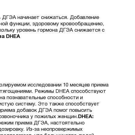
ь ДГЭА начинает снижаться. Добавление
ной функции, здоровому кровообращению,
кольку уровень гормона ДГЭА снижается с
ва DHEA
олируемом исследовании 10 месяцев приема
 отягощениями. Режимы DHEA способствуют
на познавательные способности и
истую систему. Это также способствует
приема добавок ДГЭА помог повысить
озвоночника у пожилых женщин.
DHEA:
режим приема ДГЭА, настоятельно
дозировку. Из-за неопровержимых