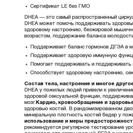
Сертификат LE без ГМО
DHEA — это самый распространенный циркул
DHEA может помочь поддерживать здоровый
здоровому настроению, безжировой мышечно
возрастом, поддержание баланса молодости
Поддерживает баланс гормонов ДГЭА в 
Поддерживает здоровую иммунную функц
Помогает поддерживать и поддерживать
Способствует здоровому настроению, сек
Состав тела, настроение и многое друго
DHEA у пожилых людей привели к увеличени
здоровой сексуальной функции, поддерживаю
мозг.
Кардио, кровообращение и здоровье
здоровью костей. В рандомизированном дво
минеральную плотность костей бедер у пож
использование и меры предосторожност
рекомендуется регулярное тестирование уро