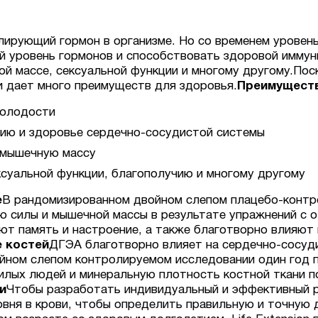
ирующий гормон в организме. Но со временем уровен
 уровень гормонов и способствовать здоровой иммун
й массе, сексуальной функции и многому другому.
Пос
 дает много преимуществ для здоровья.
Преимущест
молодости
ию и здоровье сердечно-сосудистой системы
 мышечную массу
суальной функции, благополучию и многому другому
е
В рандомизированном двойном слепом плацебо-контр
ю силы и мышечной массы в результате упражнений с
т память и настроение, а также благотворно влияют 
 костей
ДГЭА благотворно влияет на сердечно-сосуд
йном слепом контролируемом исследовании один год 
илых людей и минеральную плотность костной ткани п
и
Чтобы разработать индивидуальный и эффективный 
вня в крови, чтобы определить правильную и точную 