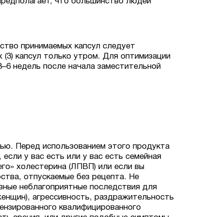
 предполагает, что большинство людей
ство принимаемых капсул следует
х (3) капсул только утром. Для оптимизации
3–6 недель после начала заместительной
дью. Перед использованием этого продукта
сли у вас есть или у вас есть семейная
его» холестерина (ЛПВП) или если вы
рства, отпускаемые без рецепта. Не
зные неблагоприятные последствия для
женщин), агрессивность, раздражительность
цензированного квалифицированного