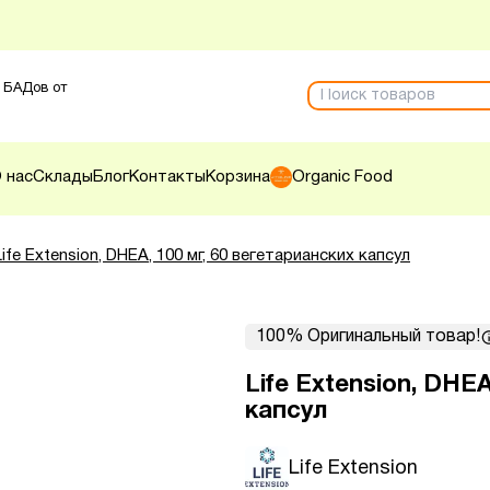
 БАДов от
 нас
Склады
Блог
Контакты
Корзина
Organic Food
Life Extension, DHEA, 100 мг, 60 вегетарианских капсул
100% Оригинальный товар!
Life Extension, DHEA
капсул
Life Extension