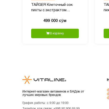
ТАЙGER Клеточный сок
ТА
пихты с экстрактом
пи
родиолы - 50 мл
по
499 000 сӯм
В корзину
ф
Интернет-магазин витаминов и БАДов от
ф
лучших мировых брендов
ф
График работы: с 9:00 до 19:00
Телефон для связи:
+998 90 906 69 99