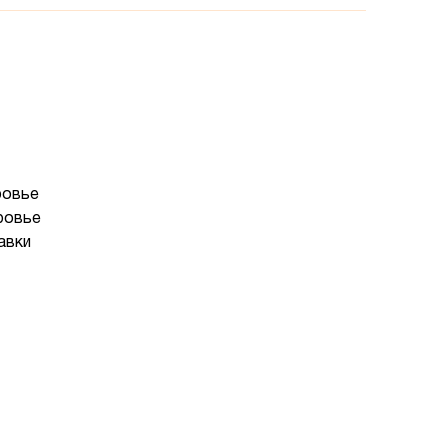
ровье
ровье
авки