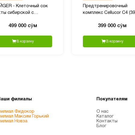
ЙGER - Клеточный сок
Предтренировочный
хты сибирской с
комплекс Cellucor C4 (3
липренолами, 50?мл
гр)
499 000 сӯм
399 000 сӯм
В корзину
В корзину
Наши филиалы
Покупателям
илиал Фидокор
О нас
илиал Максим Горький
Каталог
илиал Новза
Контакты
Блог