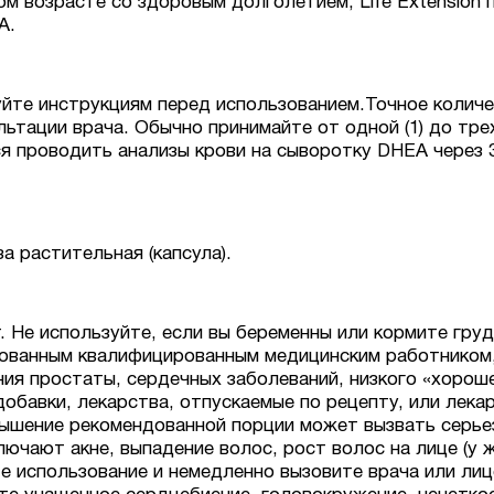
м возрасте со здоровым долголетием, Life Extension
А.
уйте инструкциям перед использованием.
Точное количе
льтации врача. Обычно принимайте от одной (1) до тре
я проводить анализы крови на сыворотку DHEA через 
 растительная (капсула).
. Не используйте, если вы беременны или кормите гру
ованным квалифицированным медицинским работником, е
ния простаты, сердечных заболеваний, низкого «хорош
обавки, лекарства, отпускаемые по рецепту, или лека
ышение рекомендованной порции может вызвать серье
чают акне, выпадение волос, рост волос на лице (у 
е использование и немедленно вызовите врача или ли