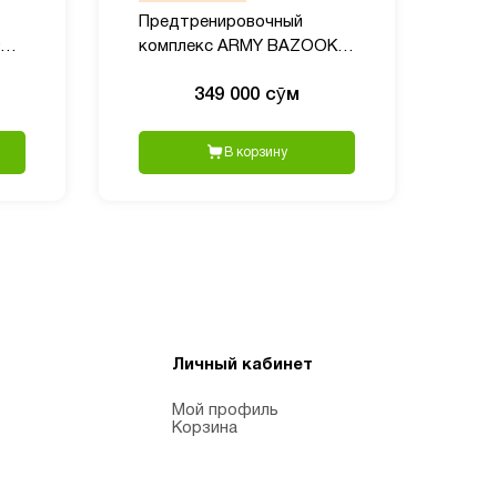
Предтренировочный
90
комплекс ARMY BAZOOKA
Pre-Workout 1, 40 порций,
349 000 сӯм
380 гр пищвая добавка
В корзину
Личный кабинет
Мой профиль
Корзина