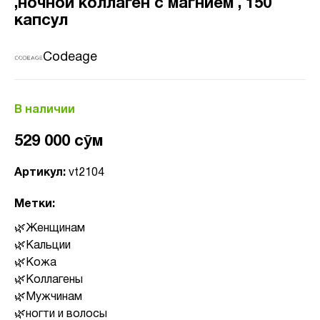
,ночной коллаген с магнием , 150
капсул
Codeage
В наличии
529 000 сӯм
Артикул:
vt2104
Метки:
Женщинам
Кальции
Кожа
Коллагены
Мужчинам
ногти и волосы