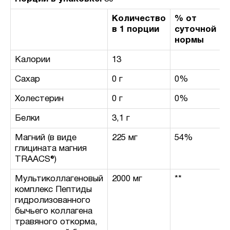
Количество
% от
в 1 порции
суточной
нормы
Калории
13
Сахар
0 г
0%
Холестерин
0 г
0%
Белки
3,1 г
Магний (в виде
225 мг
54%
глицината магния
TRAACS®)
Мультиколлагеновый
2000 мг
**
комплекс Пептиды
гидролизованного
бычьего коллагена
травяного откорма,