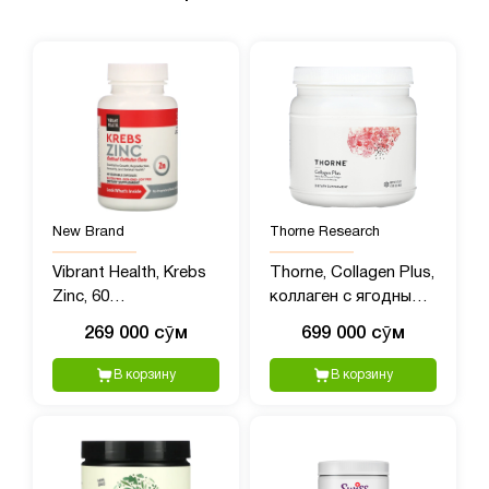
New Brand
Thorne Research
Vibrant Health, Krebs
Thorne, Collagen Plus,
Zinc, 60
коллаген с ягодным
растительных капсул
вкусом, 495 г (1,09
269 000 сӯм
699 000 сӯм
фунта)
В корзину
В корзину