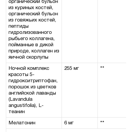
органический бульон
из куриных костей,
органический бульон
из говяжьих костей,
пептиды
гидролизованного
рыбьего коллагена,
пойманные в дикой
природе, коллаген из
яичной скорлупы
Ночной комплекс
255 мг
**
красоты 5-
гидрокситриптофан,
порошок из цветков
английской лаванды
(Lavandula
angustifolia), L-
теанин
Мелатонин
6 мг
**