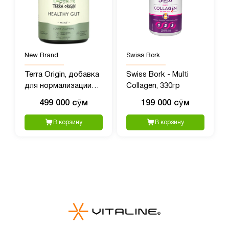
New Brand
Swiss Bork
Terra Origin, добавка
Swiss Bork - Multi
для нормализации
Collagen, 330гр
функций желудочно-
499 000 сӯм
199 000 сӯм
кишечного тракта,
вкус мяты, 222 г
В корзину
В корзину