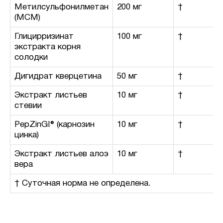
Метилсульфонилметан
200 мг
†
(МСМ)
Глицирризинат
100 мг
†
экстракта корня
солодки
Дигидрат кверцетина
50 мг
†
Экстракт листьев
10 мг
†
стевии
PepZinGI® (карнозин
10 мг
†
цинка)
Экстракт листьев алоэ
10 мг
†
вера
† Суточная норма не определена.