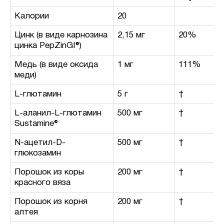
Калории
20
Цинк (в виде карнозина
2,15 мг
20%
цинка PepZinGI®)
Медь (в виде оксида
1 мг
111%
меди)
L-глютамин
5 г
†
L-аланил-L-глютамин
500 мг
†
Sustamine®
N-ацетил-D-
500 мг
†
глюкозамин
Порошок из коры
200 мг
†
красного вяза
Порошок из корня
200 мг
†
алтея