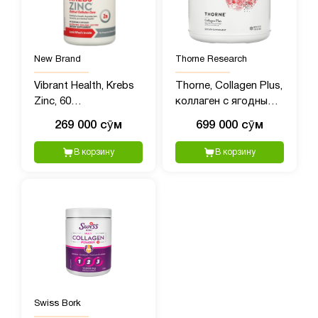
New Brand
Thorne Research
Vibrant Health, Krebs
Thorne, Collagen Plus,
Zinc, 60
коллаген с ягодным
растительных капсул
вкусом, 495 г (1,09
269 000 сӯм
699 000 сӯм
фунта)
В корзину
В корзину
Swiss Bork