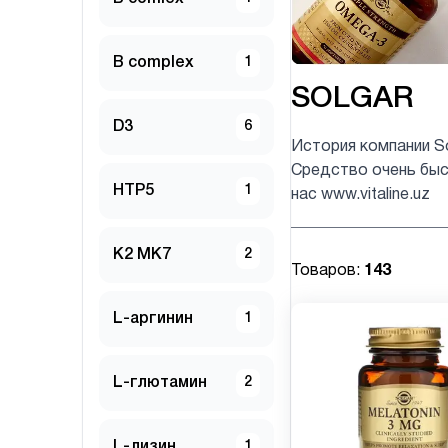
B complex
1
SOLGAR
D3
6
История компании So
Средство очень быс
HTP5
1
нас www.vitaline.uz
K2 MK7
2
Товаров:
143
L-аргинин
1
L-глютамин
2
L-лизин
1