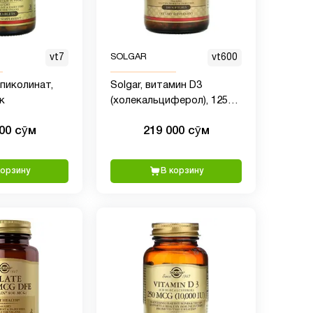
vt7
SOLGAR
vt600
 пиколинат,
Solgar, витамин D3
к
(холекальциферол), 125
мкг (5000 МЕ), 100 капсул
000 сӯм
219 000 сӯм
корзину
В корзину