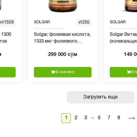
vt1559
SOLGAR
vt255
SOLGAR
, 1300
Solgar, фолиевая кислота,
Solgar Вита
еток
1333 мкг фолиевого
(холекальци
эквивалента, 250
(1000 МЕ), 1
м
299 000 сӯм
149 
таблеток
капсул - По
поддержива
костей и зуб
В корзину
В 
Поддержка 
системы - Б
глютена, бе
продуктов -
Загрузить еще
...
1
2
3
6
7
8