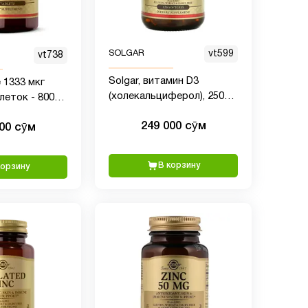
SOLGAR
vt599
vt738
Solgar, витамин D3
e 1333 мкг
(холекальциферол), 250
леток - 800
мкг (10 000 МЕ), 120 капсул
вного
249 000 сӯм
000 сӯм
 - Здоровье
з ГМО,
ез глютена,
В корзину
корзину
х продуктов,
100 порций