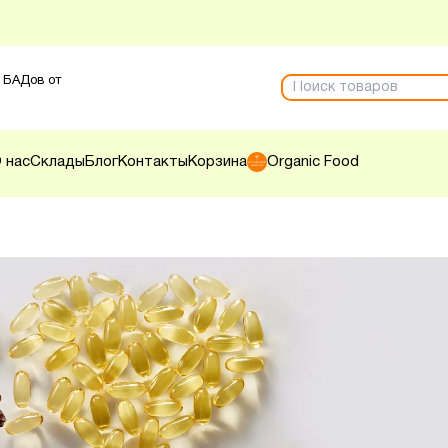
 БАДов от
 нас
Склады
Блог
Контакты
Корзина
Organic Food