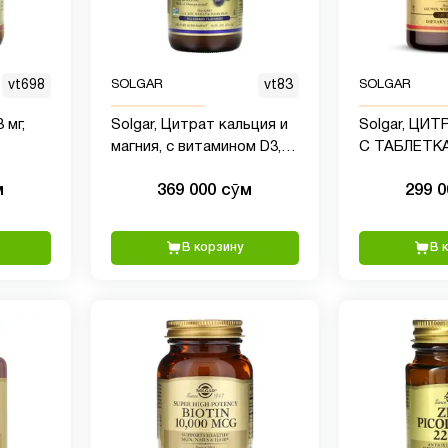
vt698
SOLGAR
vt83
SOLGAR
 мг,
Solgar, Цитрат кальция и
Solgar, ЦИ
магния, с витамином D3, в
С ТАБЛЕТК
жидкой форме, со вкусом
ВИТАМИНА 
м
369 000 сӯм
299 
натуральной голубики,
473 мл
В корзину
В 