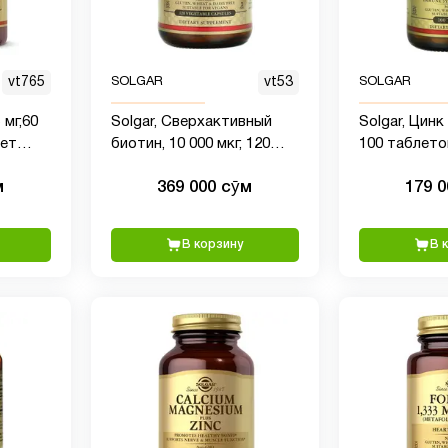
vt765
SOLGAR
vt53
SOLGAR
 мг,60
Solgar, Сверхактивный
Solgar, Цинк
ует
биотин, 10 000 мкг, 120
100 таблето
у
растительных капсул
м
369 000 сӯм
179 
В корзину
В 