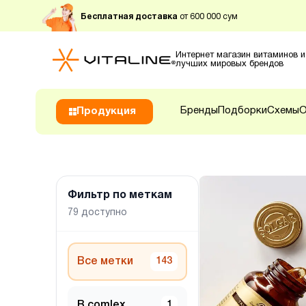
Бесплатная доставка
от 600 000 сум
Интернет магазин витаминов и
лучших мировых брендов
Бренды
Подборки
Схемы
О
Продукция
Фильтр по меткам
79
доступно
Все метки
143
B comlex
1