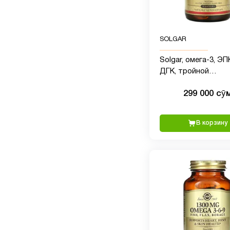
SOLGAR
Solgar, омега-3, ЭП
ДГК, тройной
концентрации, 950 м
299 000 сӯ
капсул
В корзину