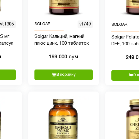
vt1305
SOLGAR
vt749
SOLGAR
5 мг,
Solgar Кальций, магний
Solgar Folat
капсул
плюс цинк, 100 таблеток
DFE, 100 таб
мкг биоакти
м
199 000 сӯм
249 
метафолина
сердца - бе
веганский, б
В корзину
В 
без молочны
кошерный - 