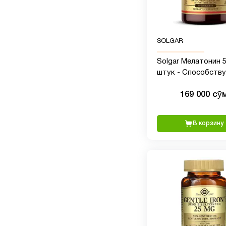
SOLGAR
Solgar Мелатонин 5
штук - Способств
расслаблению и сн
169 000 сӯ
В корзину