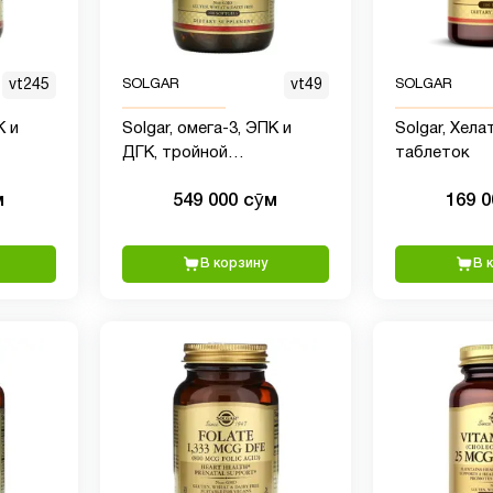
vt245
SOLGAR
vt49
SOLGAR
К и
Solgar, омега-3, ЭПК и
Solgar, Хела
ДГК, тройной
таблеток
г, 50
концентрации, 950 мг, 100
м
549 000 сӯм
169 
мягких таблеток
В корзину
В 