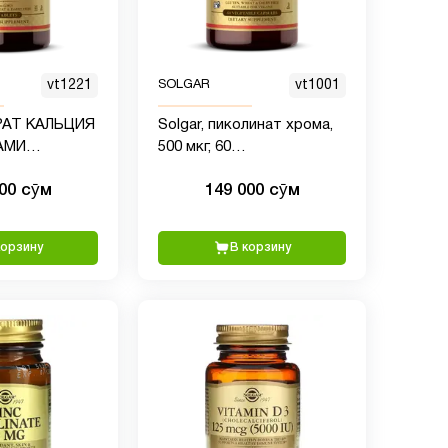
vt1221
SOLGAR
vt1001
ТРАТ КАЛЬЦИЯ
Solgar, пиколинат хрома,
АМИ
500 мкг, 60
D3
вегетарианских капсул
000 сӯм
149 000 сӯм
корзину
В корзину