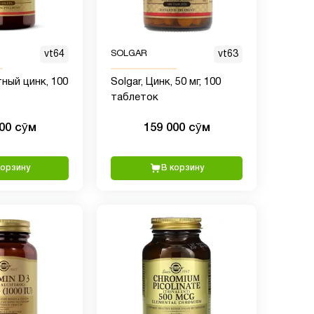
vt64
SOLGAR
vt63
тный цинк, 100
Solgar, Цинк, 50 мг, 100
таблеток
000 сӯм
159 000 сӯм
корзину
В корзину