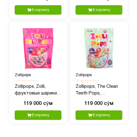
мини-очиститель
воздуха
В корзину
В корзину
Zollipops
Zollipops
Zollipops, Zolli,
Zollipops, The Clean
фруктовые шарики,
Teeth Pops,
147 г (5,2 унции)
тропические
119 000 сӯм
119 000 сӯм
фрукты, 147 гр (5,2
унции)
В корзину
В корзину