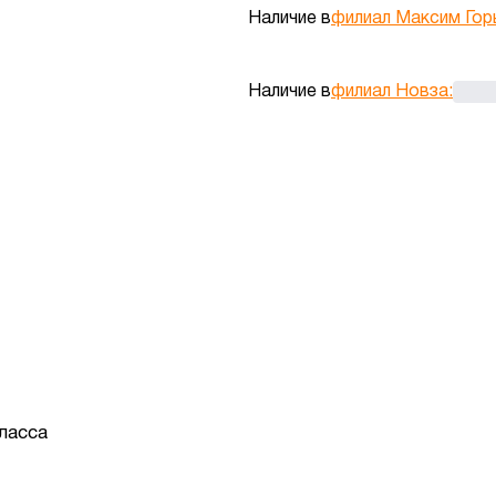
Наличие в
филиал Максим Гор
Наличие в
филиал Новза
:
ласса