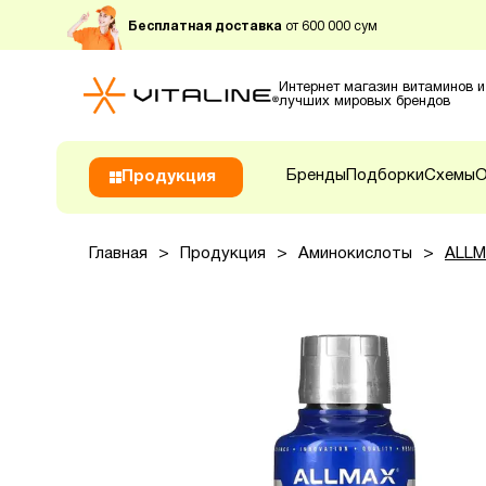
Бесплатная доставка
от 600 000 сум
Интернет магазин витаминов и
лучших мировых брендов
Бренды
Подборки
Схемы
О
Продукция
Главная
>
Продукция
>
Аминокислоты
>
ALLMA