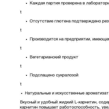
Каждая партия проверена в лаборатор
t
Отсутствие глютена подтверждено рез
t
Производится на предприятии, имеюще
t
Вегетарианский продукт
t
Подслащено сукралозой
t
Натуральные и искусственные ароматиза
Вкусный и удобный жидкий L-карнитин, содер
карнитин повышает работоспособность, увел