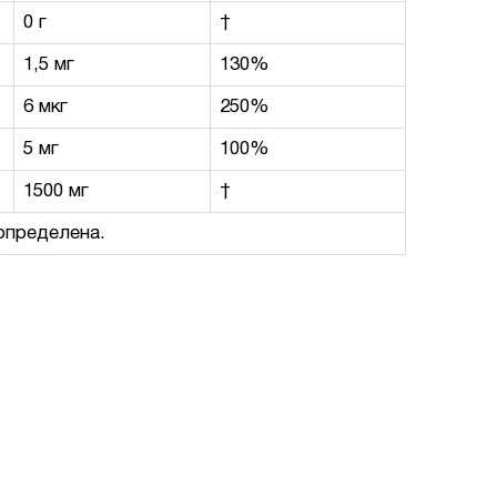
0 г
†
1,5 мг
130%
6 мкг
250%
5 мг
100%
1500 мг
†
определена.