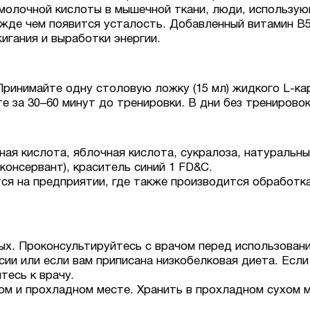
молочной кислоты в мышечной ткани, люди, использую
жде чем появится усталость. Добавленный витамин B5
игания и выработки энергии.
ринимайте одну столовую ложку (15 мл) жидкого L-ка
е за 30–60 минут до тренировки. В дни без тренировок
ая кислота, яблочная кислота, сукралоза, натуральны
 консервант), краситель синий 1 FD&C.
я на предприятии, где также производится обработка 
х. Проконсультируйтесь с врачом перед использовани
псии или если вам приписана низкобелковая диета. Если
тесь к врачу.
ом и прохладном месте. Хранить в прохладном сухом м