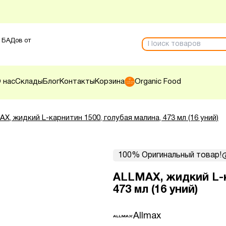
 БАДов от
 нас
Склады
Блог
Контакты
Корзина
Organic Food
X, жидкий L-карнитин 1500, голубая малина, 473 мл (16 уний)
100% Оригинальный товар!
ALLMAX, жидкий L-к
473 мл (16 уний)
Allmax