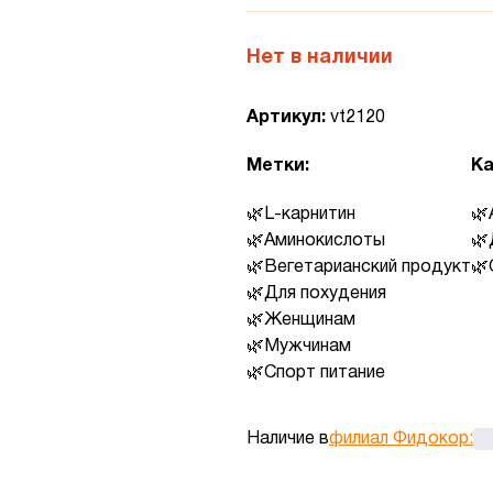
Нет в наличии
Артикул:
vt2120
Метки:
Ка
L-карнитин
Аминокислоты
Вегетарианский продукт
Для похудения
Женщинам
Мужчинам
Спорт питание
Наличие в
филиал Фидокор
: