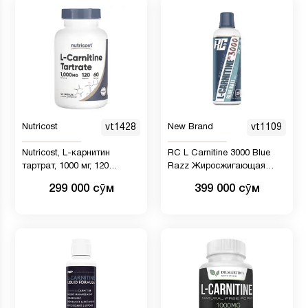
Nutricost
vt1428
New Brand
vt1109
Nutricost, L-карнитин
RC L Carnitine 3000 Blue
тартрат, 1000 мг, 120
Razz Жиросжигающая
капсул
добавка, рецепт, лечение:
299 000 сӯм
399 000 сӯм
потеря веса