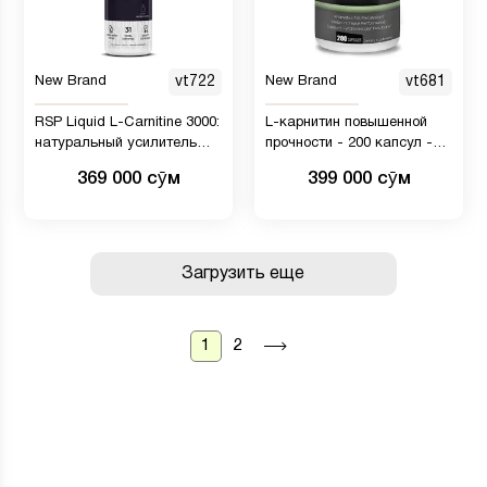
New Brand
vt722
New Brand
vt681
RSP Liquid L-Carnitine 3000:
L-карнитин повышенной
натуральный усилитель
прочности - 200 капсул -
веса и метаболизма, L-
1000 мг на порцию,
369 000 сӯм
399 000 сӯм
карнитин без стимуляторов,
ускоряет обмен веществ и
максимальная сила для
повышает
быстрого всасывания, 16
производительность
унций.
Загрузить еще
1
2