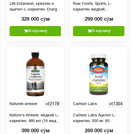
Life Extension, креатин и
Now Foods, Sports, L-
ацетил-L-карнитин, Energy
карнитин жидкий,
Plus, 233 г (0,51 фунта)
тропический пунш, 1000 мг,
329 000 сӯм
299 000 сӯм
16 жидких унций (473 мл)
В корзину
В корзину
Natures answer
vt2178
Carlson Labs
vt1304
Nature's Answer, жидкий L-
Carlson Labs Ацетил L-
карнитин, 480 мл (16 жидк.
карнитин, 500 мг, 60
унций)
вегетарианских капсул
399 000 сӯм
269 000 сӯм