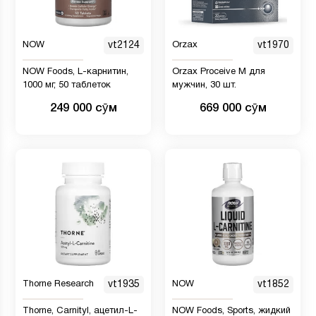
NOW
vt2124
Orzax
vt1970
NOW Foods, L-карнитин,
Orzax Proceive M для
1000 мг, 50 таблеток
мужчин, 30 шт.
249 000 сӯм
669 000 сӯм
Thorne Research
vt1935
NOW
vt1852
Thorne, Carnityl, ацетил-L-
NOW Foods, Sports, жидкий