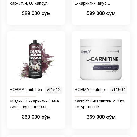
карнитин, 60 капсул
L-карнитин, вкус
цитрусовых, 1000 мг, 946 мл
329 000 сӯм
599 000 сӯм
(32 унции)
HORMAT nutrition
vt1512
HORMAT nutrition
vt1507
Жидкий Л-карнитин Tesla
OstroVit L-карнитин 210 гр.
Carni Liquid 100000
натуральный
IU,1000мл вкус ананас
369 000 сӯм
369 000 сӯм
вишня фруктовый микс