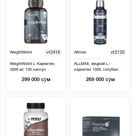
WeightWorld
vt2416
Allmax
vt2120
WeightWorld L-Карнитин,
ALLMAX, жидкий L-
2000 мг, 120 капсул
карнитин 1500, голубая
малина, 473 мл (16 уний)
299 000 сӯм
269 000 сӯм