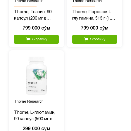
Thorne Research
Thorne Research
Thorne, Теанин, 90
Thorne, Порошок L-
капсул (200 мг в
глутамина, 513 г (1,1
каждой капсуле)
фунта)
799 000 сӯм
799 000 сӯм
В корзину
В корзину
Thorne Research
Thorne, L-глютамин,
90 капсул (500 мг в 1
капсуле)
299 000 сӯм