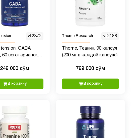
tension
vt2372
Thorne Research
vt2188
xtension, GABA
Thorne, Теанин, 90 капсул
, 60 вегетарианских
(200 мг в каждой капсуле)
л
249 000 сӯм
799 000 сӯм
В корзину
В корзину