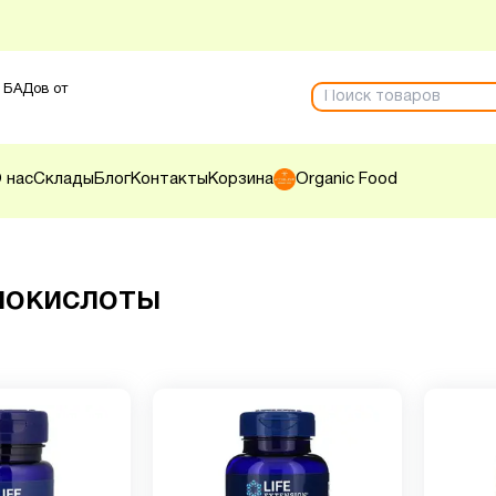
 БАДов от
 нас
Склады
Блог
Контакты
Корзина
Organic Food
нокислоты