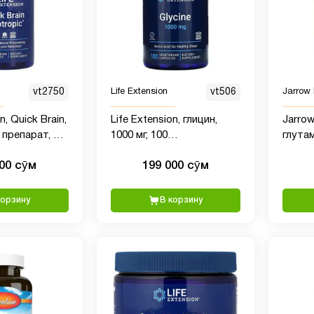
vt2750
Life Extension
vt506
Jarrow
n, Quick Brain,
Life Extension, глицин,
Jarrow
препарат, 30
1000 мг, 100
глутам
вегетарианских капсул
капсу
000 сӯм
199 000 сӯм
корзину
В корзину