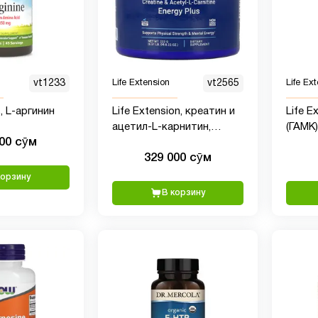
vt1233
Life Extension
vt2565
Life Ex
, L-аргинин
Life Extension, креатин и
Life E
ацетил-L-карнитин,
(ГАМК)
000 сӯм
Energy Plus, 233 г (0,51
капсу
329 000 сӯм
фунта)
корзину
В корзину