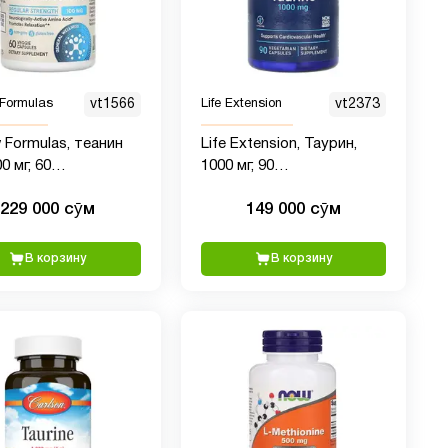
 Formulas
vt1566
Life Extension
vt2373
 Formulas, теанин
Life Extension, Таурин,
0 мг, 60
1000 мг, 90
арианских капсул
вегетарианских капсул
229 000 сӯм
149 000 сӯм
В корзину
В корзину