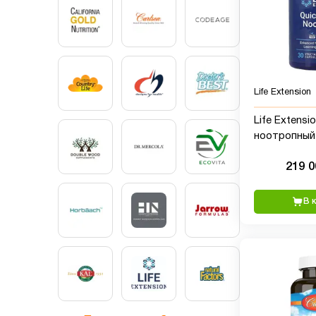
Life Extension
Life Extensio
ноотропный 
капсул
219 
В 