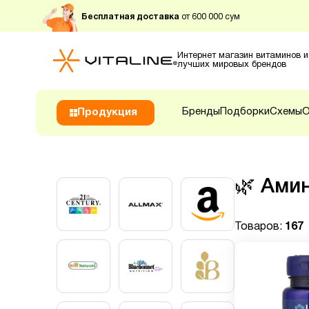
Бесплатная доставка
от 600 000 сум
Интернет магазин витаминов и
лучших мировых брендов
Бренды
Подборки
Схемы
О
Продукция
🌿
Ами
Товаров:
167