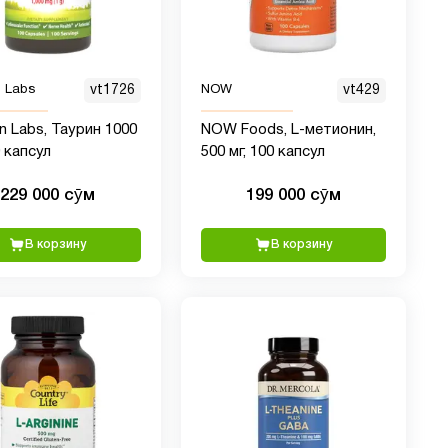
n Labs
vt1726
NOW
vt429
n Labs, Таурин 1000
NOW Foods, L-метионин,
0 капсул
500 мг, 100 капсул
229 000 сӯм
199 000 сӯм
В корзину
В корзину