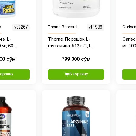
s
vt2267
Thorne Research
vt1936
Carlso
rs, L-
Thorne, Порошок L-
Carlso
 мг, 60
глутамина, 513 г (1,1
мг, 10
ких капсул
фунта)
000 сӯм
799 000 сӯм
корзину
В корзину