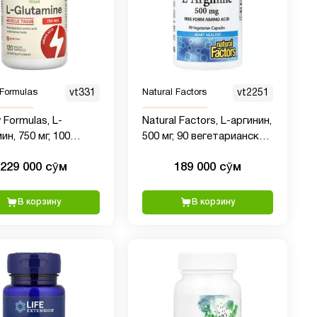
 Formulas
vt331
Natural Factors
vt2251
 Formulas, L-
Natural Factors, L-аргинин,
ин, 750 мг, 100
500 мг, 90 вегетарианских
л
капсул
229 000 сӯм
189 000 сӯм
В корзину
В корзину