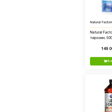
Natural Factor
Natural Facto
тирозин, 500
вегетарианс
149 
В 