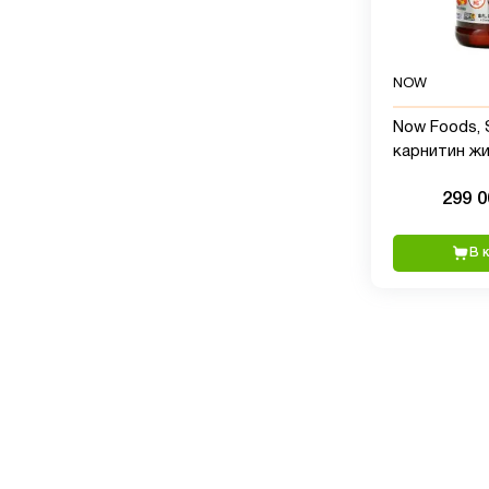
NOW
Now Foods, S
карнитин жи
тропический
299 
мг, 16 жидки
мл)
В 