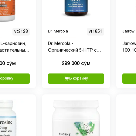
vt2128
Dr. Mercola
vt1851
Jarrow
L-карнозин,
Dr. Mercola -
Jarrow
 растительных
Органический 5-HTP с
100, 10
корнем валерианы и
вегет
000 сӯм
299 000 сӯм
мелиссой, 30 капсул
корзину
В корзину