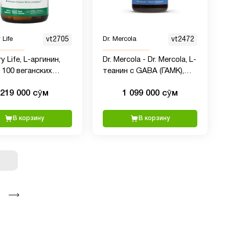
 Life
vt2705
Dr. Mercola
vt2472
y Life, L-аргинин,
Dr. Mercola - Dr. Mercola, L-
, 100 веганских
теанин с GABA (ГАМК),
л
180 капсул
219 000 сӯм
1 099 000 сӯм
В корзину
В корзину