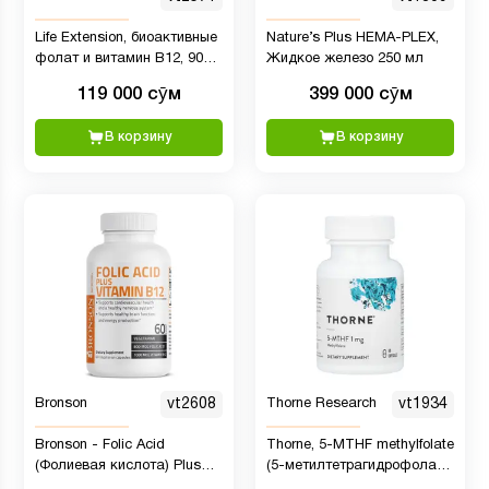
Life Extension, биоактивные
Nature’s Plus HEMA-PLEX,
фолат и витамин B12, 90
Жидкое железо 250 мл
вегетарианских капсул
119 000 сӯм
399 000 сӯм
В корзину
В корзину
Bronson
vt2608
Thorne Research
vt1934
Bronson - Folic Acid
Thorne, 5-MTHF methylfolate
(Фолиевая кислота) Plus
(5-метилтетрагидрофолат),
Vitamin B12, 60 вег капсул
1 мг, 60 капсул