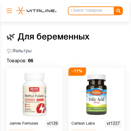
🌿
Для беременных
Фильтры
Товаров:
66
-
11
%
Jarrow Formulas
vt126
Carlson Labs
vt1227