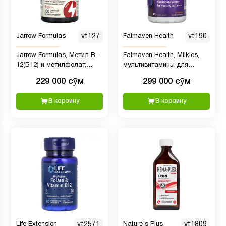
Jarrow Formulas
vt127
Fairhaven Health
vt190
Jarrow Formulas, Метил B-
Fairhaven Health, Milkies,
12(Б12) и метилфолат,
мультивитамины для
лимон, 100 пастилок
кормящих женщин, 60
229 000 сӯм
299 000 сӯм
капсул
В корзину
В корзину
Life Extension
vt2571
Nature's Plus
vt1809