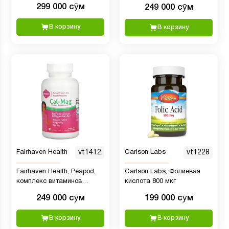
биоактивного метафолина
299 000 сӯм
249 000 сӯм
- Здоровье сердца - без
ГМО, веганский, без
В корзину
В корзину
глютена, без молочных
продуктов, кошерный - 100
порций
Fairhaven Health
vt1412
Carlson Labs
vt1228
Fairhaven Health, Peapod,
Carlson Labs, Фолиевая
комплекс витаминов
кислота 800 мкг
Кальций-Магний, 60 капсул
249 000 сӯм
199 000 сӯм
В корзину
В корзину