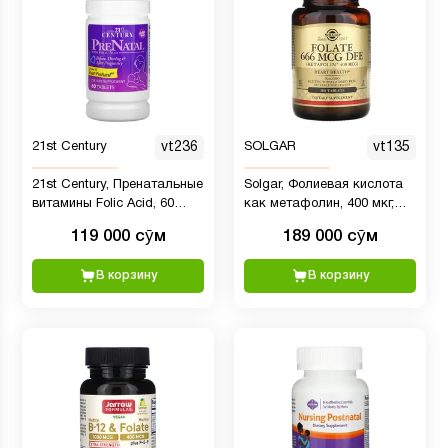
21st Century
vt236
SOLGAR
vt135
21st Century, Пренатальные
Solgar, Фолиевая кислота
витамины Folic Acid, 60
как метафолин, 400 мкг,
Tablets (7)
100 таблеток
119 000 сӯм
189 000 сӯм
В корзину
В корзину