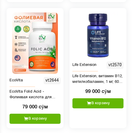
Life Extension
vt2570
Life Extension, витамин B12,
EcoVita
vt2644
метилкобаламин, 1 мг, 60
вегетарианских пастилок
99 000 сӯм
EcoVita Folid Acid -
Фолиевая кислота для
поддержки нервной
В корзину
79 000 сӯм
системы, 400 мкг, 60 капсул
В корзину