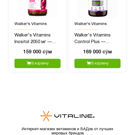
Walker's Vitamins
Walker's Vitamins
Walker's Vitamins
Walker's Vitamins
Inositol 2050 мг —
Control Plus —
витамины для
комплекс для
159 000 сӯм
169 000 сӯм
женского здоровья,
гормонального
90 капсул
баланса и
В корзину
В корзину
метаболизма, 90
капсул
Интернет-магазин витаминов и БАДов от лучших
мировых брендов