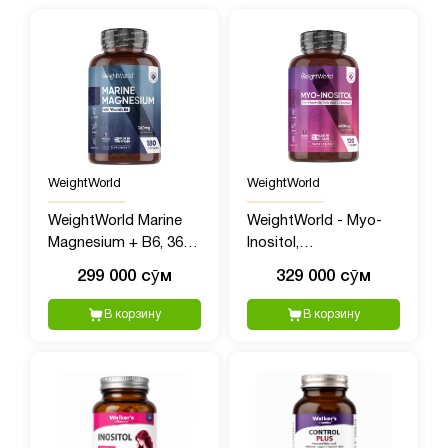
WeightWorld
WeightWorld
WeightWorld Marine
WeightWorld - Myo-
Magnesium + B6, 360
Inositol,
мг, 180 капсул
Мультивитамины для
299 000 сӯм
329 000 сӯм
женщин с Мио
Инозитолом, 4000 мг,
В корзину
В корзину
120 таблеток