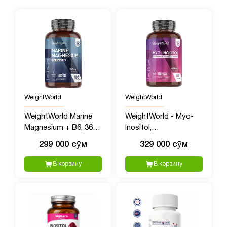
WeightWorld
WeightWorld
WeightWorld Marine
WeightWorld - Myo-
Magnesium + B6, 360
Inositol,
мг, 180 капсул
Мультивитамины для
299 000 сӯм
329 000 сӯм
женщин с Мио
Инозитолом, 4000 мг,
В корзину
В корзину
120 таблеток