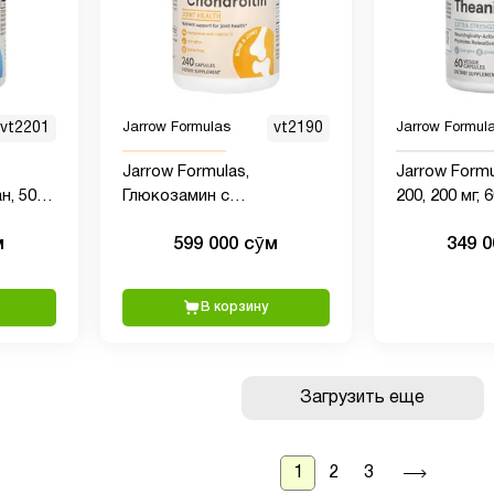
vt2201
Jarrow Formulas
vt2190
Jarrow Formul
Jarrow Formulas,
Jarrow Formu
н, 50
Глюкозамин с
200, 200 мг, 
ких
хондроитином , 240
вегетарианс
м
599 000 сӯм
349 
капсул
В корзину
Загрузить еще
1
2
3