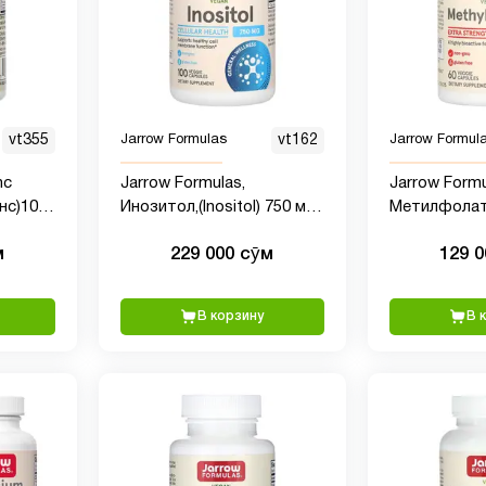
vt355
Jarrow Formulas
vt162
Jarrow Formul
nc
Jarrow Formulas,
Jarrow Formu
нс)100
Инозитол,(Inositol) 750 мг,
Метилфолат, 
псул
100 вегетарианских
вегетарианс
м
229 000 сӯм
129 
капсул
В корзину
В 