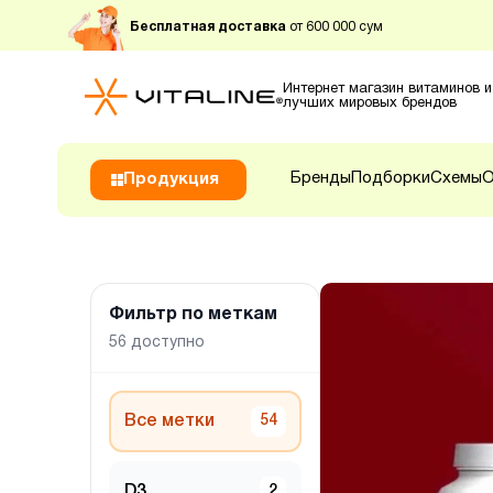
Бесплатная доставка
от 600 000 сум
Интернет магазин витаминов и
лучших мировых брендов
Бренды
Подборки
Схемы
О
Продукция
Фильтр по меткам
56
доступно
Все метки
54
D3
2