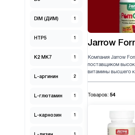
DIM (ДИМ)
1
HTP5
1
Jarrow For
K2 MK7
1
Компания Jarrow Fo
поставщиком высоко
витамины высшего к
L-аргинин
2
Товаров:
54
L-глютамин
1
L-карнозин
1
L-лизин
1