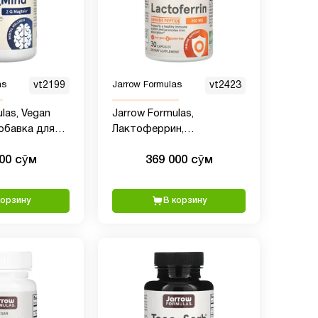
as
vt2199
Jarrow Formulas
vt2423
las, Vegan
Jarrow Formulas,
обавка для
Лактоферрин,
зга, 90
сублимированный, 250 мг,
000 сӯм
369 000 сӯм
х капсул (48
30 капсул
е)
корзину
В корзину