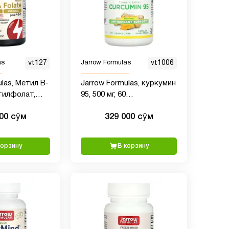
as
vt127
Jarrow Formulas
vt1006
las, Метил B-
Jarrow Formulas, куркумин
етилфолат,
95, 500 мг, 60
пастилок
растительных капсул
000 сӯм
329 000 сӯм
корзину
В корзину