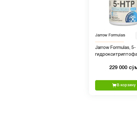
Jarrow Formulas
Jarrow Formulas, 5-
гидрокситриптофа
мг, 90 вегетарианс
229 000 сӯ
капсул
В корзину