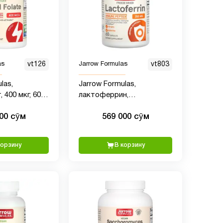
as
vt126
Jarrow Formulas
vt803
las,
Jarrow Formulas,
400 мкг, 60
лактоферрин,
ких капсул
сублимированный, 250 мг,
000 сӯм
569 000 сӯм
60 капсул
корзину
В корзину