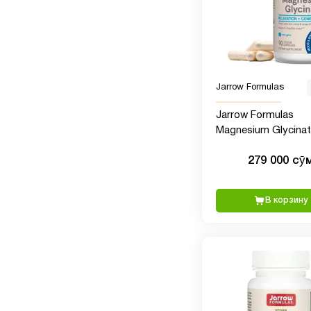
Jarrow Formulas
Jarrow Formulas
Magnesium Glycinat
мг магния на порци
279 000 сӯ
штук
В корзину