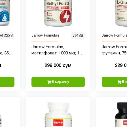
vt2328
Jarrow Formulas
vt486
Jarrow Formul
Jarrow Formulas,
Jarrow Formu
e, 360
метилфолат, 1000 мкг, 100
глутамин, 750
ю, 90
вегетарианских капсул
капсул
м
299 000 сӯм
229 
В корзину
В 