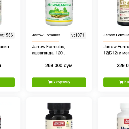
vt1566
Jarrow Formulas
vt1071
Jarrow Formul
еанин
Jarrow Formulas,
Jarrow Formu
ашваганда, 120
12(Б12) и м
псул
вегетарианских капсул
лимон, 100 
м
269 000 сӯм
229 
В корзину
В 