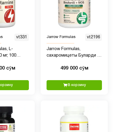
as
vt331
Jarrow Formulas
vt2196
las, L-
Jarrow Formulas,
 мг, 100
сахаромицеты Буларди и
МОС, 5 млрд, 180
000 сӯм
499 000 сӯм
вегетерианских капсул с
отсроченным
высвобождением
корзину
В корзину