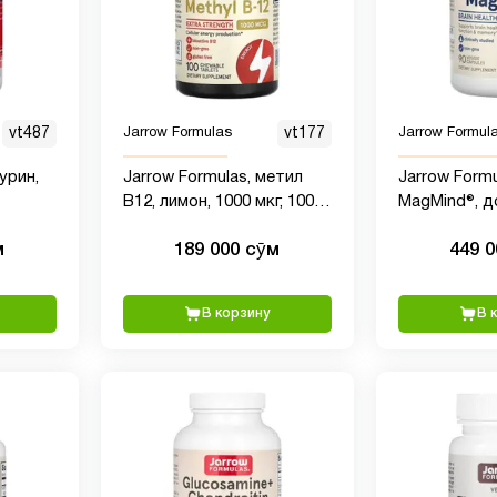
vt487
Jarrow Formulas
vt177
Jarrow Formul
урин,
Jarrow Formulas, метил
Jarrow Formu
B12, лимон, 1000 мкг, 100
MagMind®, д
жевательных пастилок
здоровья мо
м
189 000 сӯм
449 
растительны
мг в 1 капсул
В корзину
В 