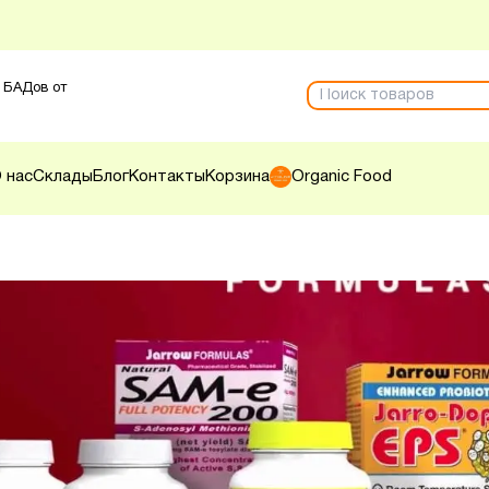
 БАДов от
 нас
Склады
Блог
Контакты
Корзина
Organic Food