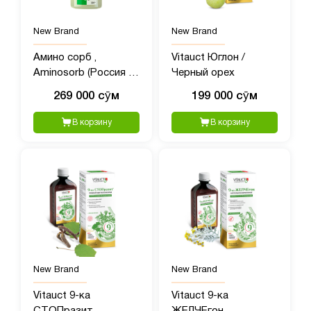
New Brand
New Brand
Амино сорб ,
Vitauct Юглон /
Aminosorb (Россия )
Черный орех
300 мл флокон
269 000 сӯм
199 000 сӯм
В корзину
В корзину
New Brand
New Brand
Vitauct 9-ка
Vitauct 9-ка