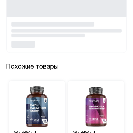
Похожие товары
WeightWorld
WeightWorld