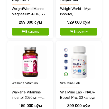
WeightWorld Marine
WeightWorld - Myo-
Magnesium + B6, 360
Inositol,
мг, 180 капсул
Мультивитамины для
299 000 сӯм
329 000 сӯм
женщин с Мио
Инозитолом, 4000 мг,
В корзину
В корзину
120 таблеток
Walker's Vitamins
Vita Mine Lab
Walker's Vitamins
Vita Mine Lab - NAD+
Inositol 2050 мг —
Boost Pro, 30 капсул
витамины для
159 000 сӯм
399 000 сӯм
женского здоровья,