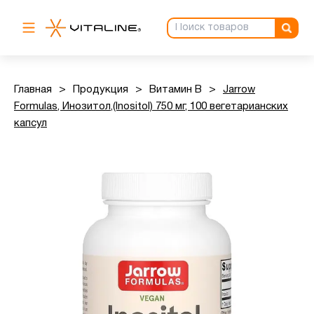
Главная
>
Продукция
>
Витамин B
>
Jarrow
Formulas, Инозитол,(Inositol) 750 мг, 100 вегетарианских
капсул