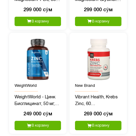
мг, 180 капсул
1422 мг, 180 капсул
299 000 сӯм
299 000 сӯм
В корзину
В корзину
WeightWorld
New Brand
WeightWorld - Цинк
Vibrant Health, Krebs
Бисглицинат, 50 мг,
Zinc, 60
400 таблеток
растительных капсул
249 000 сӯм
269 000 сӯм
В корзину
В корзину