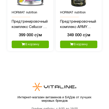
HORMAT nutrition
HORMAT nutrition
Предтренировочный
Предтренировочный
комплекс Cellucor C4
комплекс ARMY
(390 гр)
BAZOOKA Pre-
399 000 сӯм
349 000 сӯм
Workout 1, 40 порций,
380 гр пищвая
В корзину
В корзину
добавка
Интернет-магазин витаминов и БАДов от лучших
мировых брендов