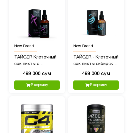
New Brand
New Brand
ТАЙGER Клеточный
ТАЙGER - Клеточный
сок пихты с
сок пихты сибирской
экстрактом родиолы
с полипренолами, 50?
499 000 сӯм
499 000 сӯм
- 50 мл
мл
В корзину
В корзину