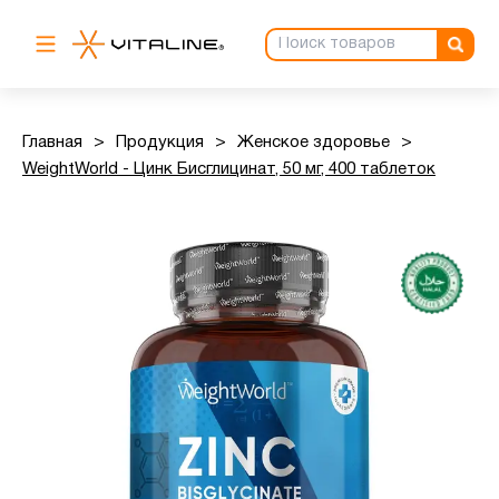
Главная
>
Продукция
>
Женское здоровье
>
WeightWorld - Цинк Бисглицинат, 50 мг, 400 таблеток