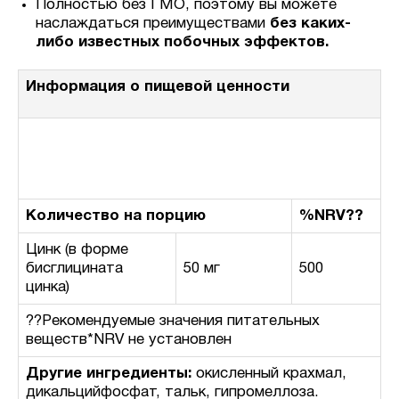
Полностью без ГМО, поэтому вы можете
наслаждаться преимуществами
без каких-
либо известных побочных эффектов.
Информация о пищевой ценности
Размер порции:
2 таблетки
Количество порций в упаковке:
200
Количество на порцию
%NRV??
Цинк (в форме
бисглицината
50 мг
500
цинка)
??Рекомендуемые значения питательных
веществ
*NRV не установлен
Другие ингредиенты:
окисленный крахмал,
дикальцийфосфат, тальк, гипромеллоза.