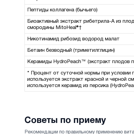
Пептиды коллагена (бычьего)
Биоактивный экстракт рибетрила-A из плодов
смородины MitoHeal®†
Никотинамид рибозид водород малат
Бетаин безводный (триметилглицин)
Керамиды HydroPeach™ (экстракт плодов пер
* Процент от суточной нормы при условии п
используется экстракт красной и черной см
используется керамид из персика (HydroPea
Советы по приему
Рекомендации по правильному применению вит