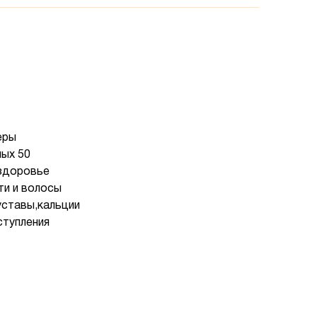
еры
ых 50
здоровье
ти и волосы
уставы,кальции
ступления