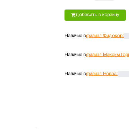
Добавить в корзину
Наличие в
филиал Фидокор
:
Наличие в
филиал Максим Гор
Наличие в
филиал Новза
: