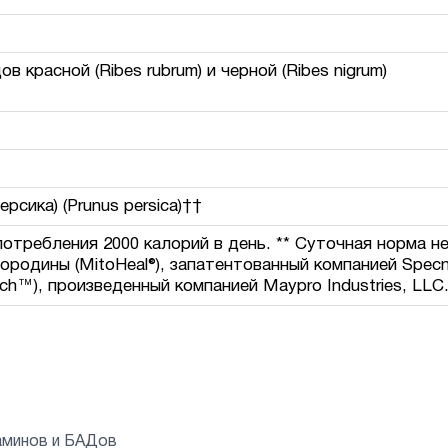
 красной (Ribes rubrum) и черной (Ribes nigrum)
сика) (Prunus persica)††
отребления 2000 калорий в день. ** Суточная норма н
ородины (MitoHeal®), запатентованный компанией Spec
ch™), произведенный компанией Maypro Industries, LLC
аминов и БАДов