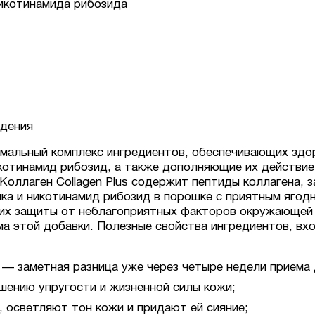
никотинамида рибозида
ждения
тимальный комплекс ингредиентов, обеспечивающих зд
котинамид рибозид, а также дополняющие их действие
Коллаген Collagen Plus содержит пептиды коллагена,
ика и никотинамид рибозид в порошке с приятным ягод
 и их защиты от неблагоприятных факторов окружающе
а этой добавки. Полезные свойства ингредиентов, вход
 — заметная разница уже через четыре недели приема 
шению упругости и жизненной силы кожи;
 осветляют тон кожи и придают ей сияние;