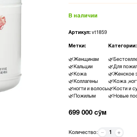
В наличии
Артикул:
vt1859
Метки:
Категории:
Женщинам
Бестселл
Кальции
Для пожил
Кожа
Женское 
Коллагены
Кожа ,ног
ногти и волосы
Кости и с
Пожилым
Новые по
699 000 сӯм
1
Количество: