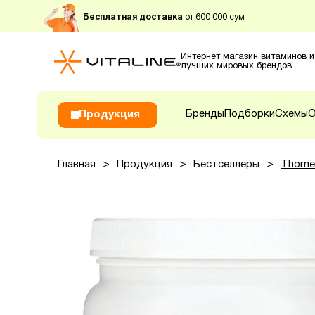
Бесплатная доставка
от 600 000 сум
Интернет магазин витаминов и
лучших мировых брендов
Бренды
Подборки
Схемы
О
Продукция
Главная
>
Продукция
>
Бестселлеры
>
Thorne