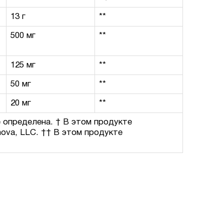
13 г
**
500 мг
**
125 мг
**
50 мг
**
20 мг
**
е определена. † В этом продукте
nova, LLC. †† В этом продукте
.