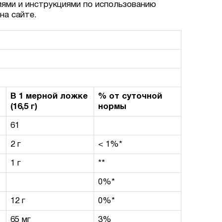
иями и инструкциями по использованию
на сайте.
В 1 мерной ложке
% от суточной
(16,5 г)
нормы
61
2 г
< 1%*
1 г
**
0%*
12 г
0%*
65 мг
3%