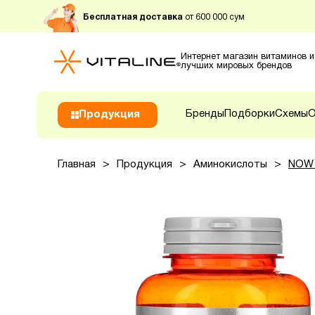
Бесплатная доставка
от 600 000 сум
Интернет магазин витаминов и
лучших мировых брендов
Бренды
Подборки
Схемы
О
Продукция
Главная
>
Продукция
>
Аминокислоты
>
NOW F