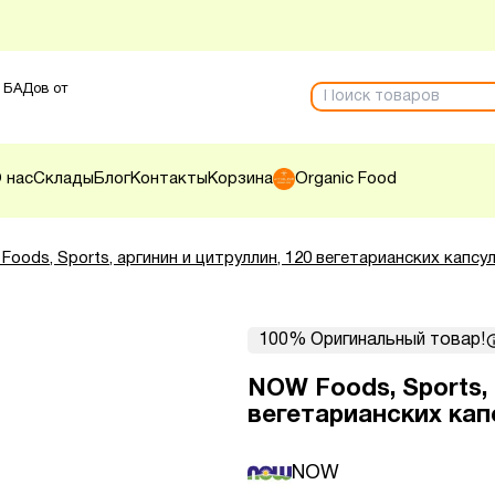
 БАДов от
 нас
Склады
Блог
Контакты
Корзина
Organic Food
oods, Sports, аргинин и цитруллин, 120 вегетарианских капсу
100% Оригинальный товар!
NOW Foods, Sports, 
вегетарианских кап
NOW