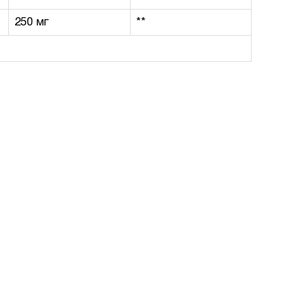
250 мг
**