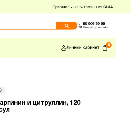
Оригинальные витамины из
США
90 906 69 99
Оператор онлайн
0
Личный кабинет
л
аргинин и цитруллин, 120
сул