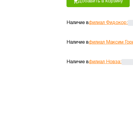
Добавить в корзину
Наличие в
филиал Фидокор
:
Наличие в
филиал Максим Гор
Наличие в
филиал Новза
: