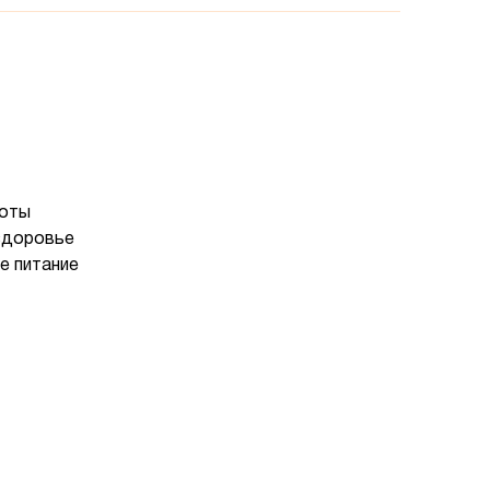
лоты
здоровье
е питание