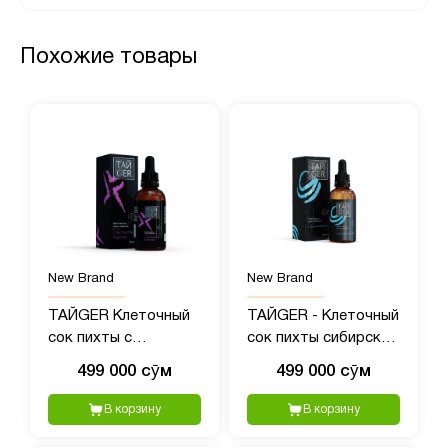
Похожие товары
New Brand
New Brand
ТАЙGER Клеточный
ТАЙGER - Клеточный
сок пихты с
сок пихты сибирской
экстрактом родиолы
с полипренолами, 50?
499 000 сӯм
499 000 сӯм
- 50 мл
мл
В корзину
В корзину