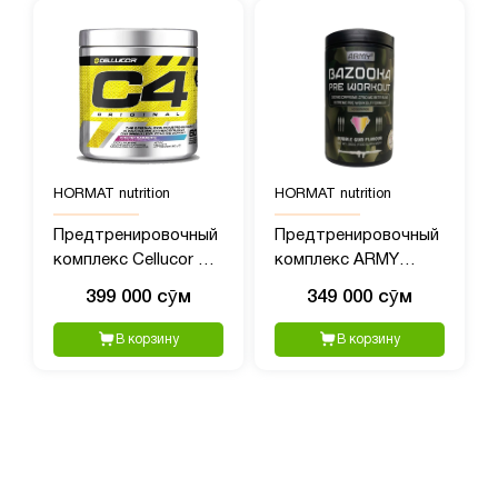
HORMAT nutrition
HORMAT nutrition
Предтренировочный
Предтренировочный
комплекс Cellucor C4
комплекс ARMY
(390 гр)
BAZOOKA Pre-
399 000 сӯм
349 000 сӯм
Workout 1, 40 порций,
380 гр пищвая
В корзину
В корзину
добавка