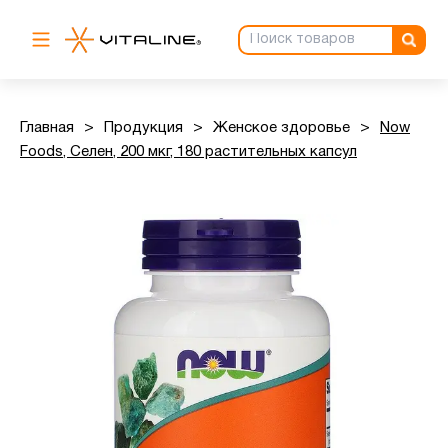
Главная
>
Продукция
>
Женское здоровье
>
Now
Foods, Селен, 200 мкг, 180 растительных капсул