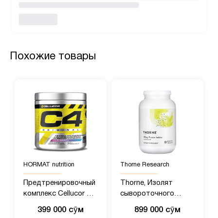
Похожие товары
HORMAT nutrition
Thorne Research
Предтренировочный
Thorne, Изолят
комплекс Cellucor C4
сывороточного
(390 гр)
протеина, ваниль, 837
399 000 сӯм
899 000 сӯм
г (1,84 фунта)