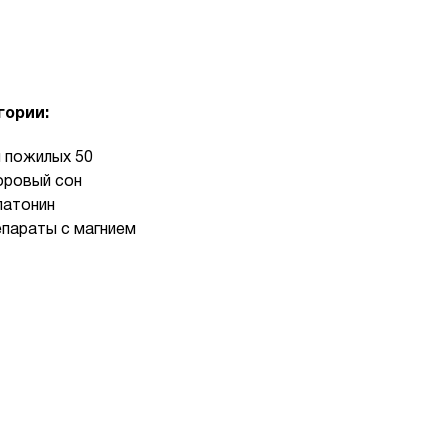
гории:
 пожилых 50
ровый сон
атонин
параты с магнием