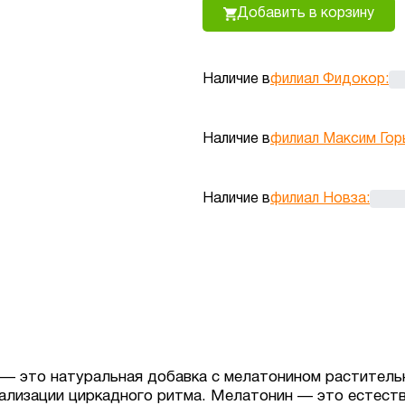
Добавить в корзину
Наличие в
филиал Фидокор
:
Наличие в
филиал Максим Гор
Наличие в
филиал Новза
:
ors — это натуральная добавка с мелатонином растител
ализации циркадного ритма. Мелатонин — это естеств