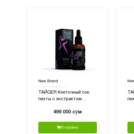
New Brand
New
ТАЙGER Клеточный сок
ТА
пихты с экстрактом
пи
родиолы - 50 мл
по
499 000 сӯм
В корзину