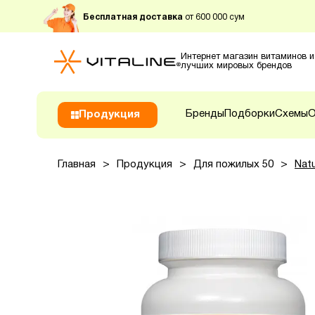
Бесплатная доставка
от 600 000 сум
Интернет магазин витаминов и
лучших мировых брендов
Бренды
Подборки
Схемы
О
Продукция
Главная
>
Продукция
>
Для пожилых 50
>
Natu