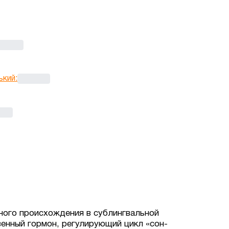
ький
:
ьного происхождения в сублингвальной
енный гормон, регулирующий цикл «сон-