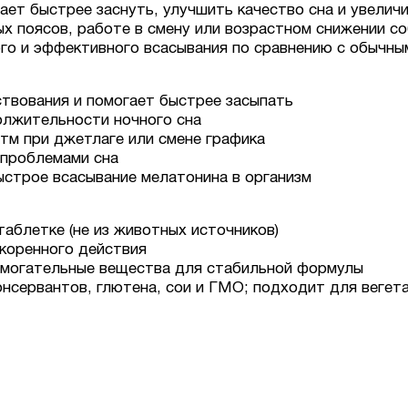
ет быстрее заснуть, улучшить качество сна и увелич
ых поясов, работе в смену или возрастном снижении с
го и эффективного всасывания по сравнению с обычны
твования и помогает быстрее засыпать
олжительности ночного сна
тм при джетлаге или смене графика
 проблемами сна
ыстрое всасывание мелатонина в организм
таблетке (не из животных источников)
скоренного действия
омогательные вещества для стабильной формулы
онсервантов, глютена, сои и ГМО; подходит для вегет