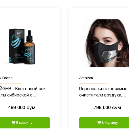
 Brand
Amazon
ЙGER - Клеточный сок
Персональные носимые
хты сибирской с
очистители воздуха,
липренолами, 50?мл
переносной мини-
499 000 сӯм
799 000 сӯм
очиститель воздуха
В корзину
В корзину