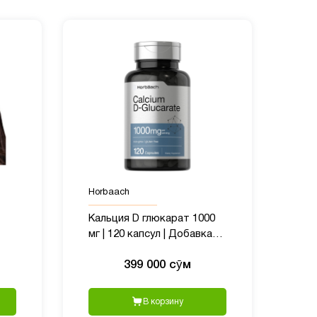
Horbaach
Кальция D глюкарат 1000
мг | 120 капсул | Добавка
без глютена без ГМО
399 000 сӯм
В корзину