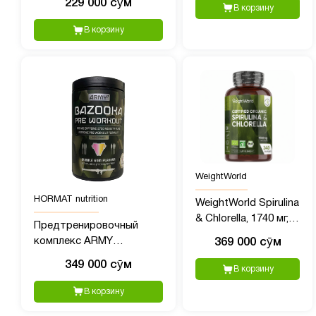
229 000 сӯм
В корзину
сверхконцентрированная
жидкая травяная
В корзину
добавка, вегетарианская,
без ГМО, без глютена
WeightWorld
HORMAT nutrition
WeightWorld Spirulina
& Chlorella, 1740 мг,
Предтренировочный
240 капсул
комплекс ARMY
369 000 сӯм
BAZOOKA Pre-Workout 1,
349 000 сӯм
В корзину
40 порций, 380 гр пищвая
добавка
В корзину