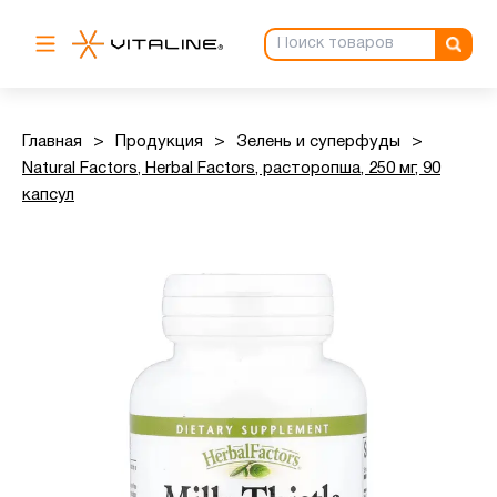
Главная
>
Продукция
>
Зелень и суперфуды
>
Natural Factors, Herbal Factors, расторопша, 250 мг, 90
капсул