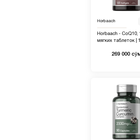
Horbaach
Horbaach - CoQ10, 
мягких таблеток | 1
Без ГМО и глютена
269 000 сӯ