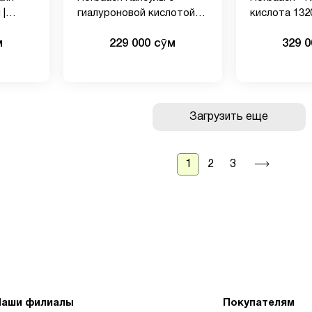
 |
гиалуроновой кислотой |
кислота 1320
оровье
200 мг | 150 единиц |
мягких гелев
м
229 000 сӯм
329 
Добавка без ГМО и
Масло МСТ |
вый
глютена
ГМО, без гл
, без
Загрузить еще
1
2
3
Наши филиалы
Покупателям