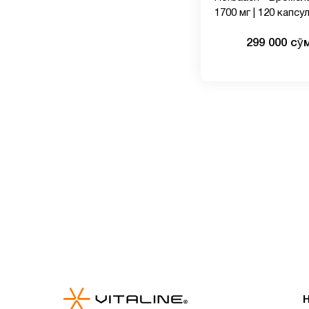
1700 мг | 120 капсул
Поддерживает зд
299 000 сӯ
пищеварительной
системы | Ананасо
фермент | Без ГМО
глютена