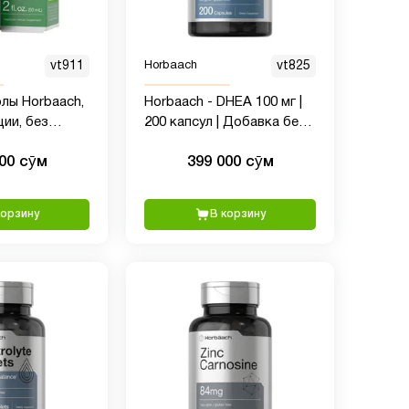
vt911
Horbaach
vt825
лы Horbaach,
Horbaach - DHEA 100 мг |
ции, без
200 капсул | Добавка без
ГМО и глютена
000 сӯм
399 000 сӯм
нтрированная
вяная
гетарианская,
корзину
В корзину
з глютена