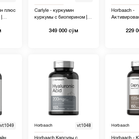
ин плюс
Carlyle - куркумин
Horbaach -
|
куркумы с биоперином |
Активирова
500 мг | 180 капсул с
B6 P5P 100 м
м
349 000 сӯм
229 
л |
порошком | Комплекс
таблеток |
бавка,
поддержки суставов с
Вегетарианс
О и
черным перцем | Добавка
без ГМО, бе
н
без ГМО, без глютена
пиридоксаль
Коэнзим B6
vt1049
Horbaach
vt1048
Horbaach
айн
Horbaach Капсулы с
Horbaach - 