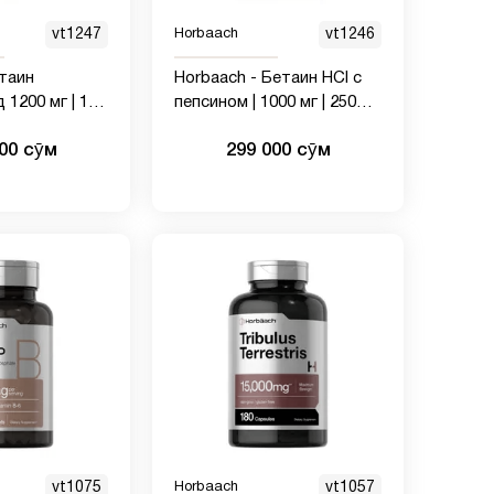
vt1247
Horbaach
vt1246
таин
Horbaach - Бетаин HCl с
1200 мг | 180
пепсином | 1000 мг | 250
бавка бетаина
капсул | Добавка бетаина
000 сӯм
299 000 сӯм
а | Без ГМО,
гидрохлорида | с
протеазой | Без ГМО, без
глютена, вегетарианский |
vt1075
Horbaach
vt1057