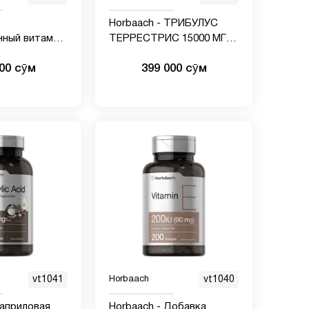
Horbaach - ТРИБУЛУС
нный витамин
ТЕРРЕСТРИС 15000 МГ |
г | 120
180 КАПСУЛ
000 сӯм
399 000 сӯм
кая добавка,
з глютена,
 5 фосфат |
vt1041
Horbaach
vt1040
Каприловая
Horbaach - Добавка