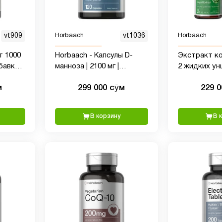
vt909
Horbaach
vt1036
Horbaach
т 1000
Horbaach - Капсулы D-
Экстракт ко
обавка
манноза | 2100 мг |
2 жидких ун
МО
Максимальная мощность |
спирта,
м
299 000 сӯм
229 
120 единиц | Без ГМО и
сверхконце
глютена
жидкая тра
добавка, ве
В корзину
В 
без ГМО, бе