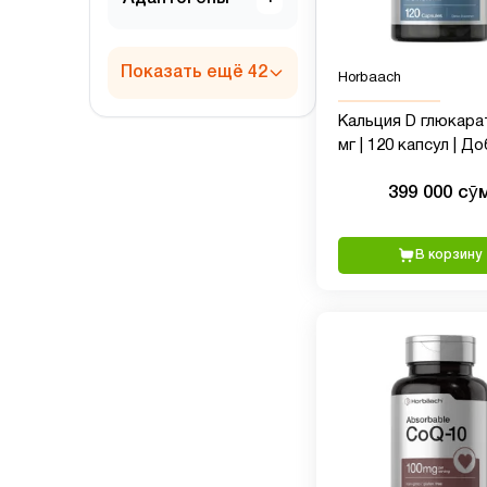
Показать ещё 42
Horbaach
Кальция D глюкара
мг | 120 капсул | Д
без глютена без Г
399 000 сӯ
В корзину