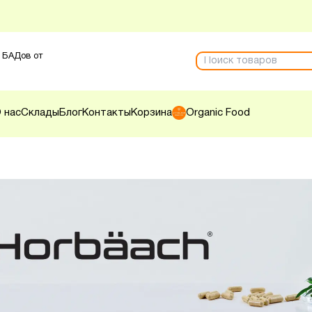
 БАДов от
 нас
Склады
Блог
Контакты
Корзина
Organic Food