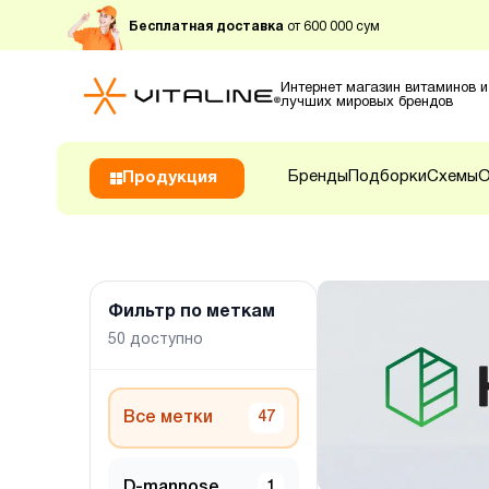
Бесплатная доставка
от 600 000 сум
Интернет магазин витаминов и
лучших мировых брендов
Бренды
Подборки
Схемы
О
Продукция
Фильтр по меткам
50
доступно
Все метки
47
D-mannose
1