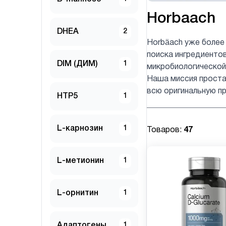
Horbaach
DHEA
2
Horbäach уже более
поиска ингредиенто
DIM (ДИМ)
1
микробиологической
Наша миссия проста:
всю оригинальную пр
HTP5
1
L-карнозин
1
Товаров:
47
L-метионин
1
L-орнитин
1
Адаптогены
1