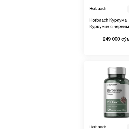
Horbaach
Horbaach Куркума
Куркумин с черным
перцем 2000 мг | 90
249 000 сӯ
| Комплексная доба
биоперином | Без 
без глютена
Horbaach