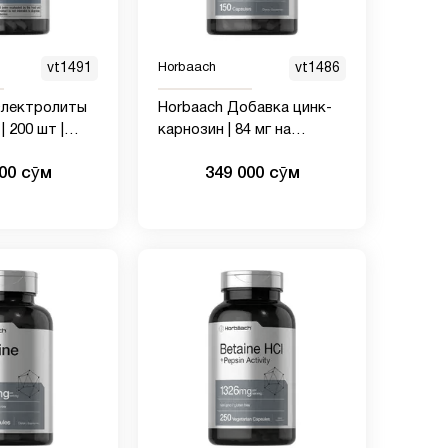
vt1491
Horbaach
vt1486
Электролиты
Horbaach Добавка цинк-
карнозин | 84 мг на
капсулу | 150 граф | Без
000 сӯм
349 000 сӯм
ГМО и глютена