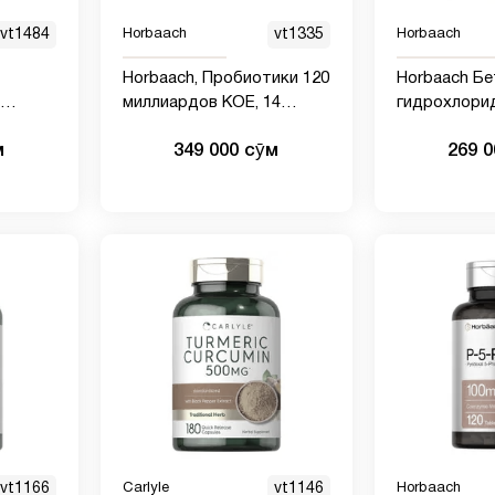
vt1484
Horbaach
vt1335
Horbaach
Horbaach, Пробиотики 120
Horbaach Бе
миллиардов КОЕ, 14
гидрохлорид 
 капсул
штаммов с пребиотиками,
капсул | До
м
349 000 сӯм
269 
вка с
50 капсул
гидрохлорид
ГМО,
без глютена
vt1166
Carlyle
vt1146
Horbaach