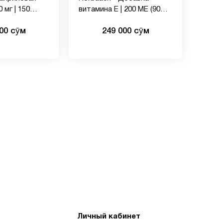
 мг | 150
витамина Е | 200 МЕ (90
ых капсул |
мг) | 200 мягких гелевых
000 сӯм
249 000 сӯм
 Добавка без
капсул | Формула без ГМО
ютена
и глютена
Личный кабинет