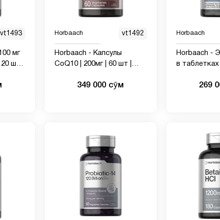
vt1493
Horbaach
vt1492
Horbaach
100 мг
Horbaach - Капсулы
Horbaach - 
20 шт |
CoQ10 | 200мг | 60 шт |
в таблетках | 200 шт |
Вегетарианский, без ГМО,
Веган | Кето
м
349 000 сӯм
269 
без глютена