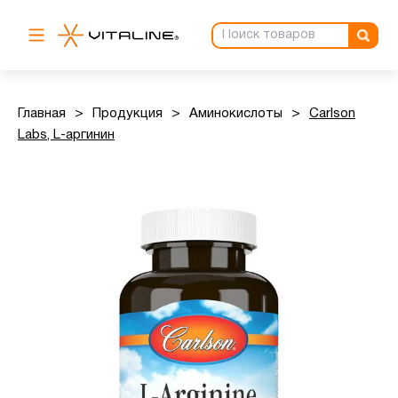
Главная
>
Продукция
>
Аминокислоты
>
Carlson
Labs, L-аргинин