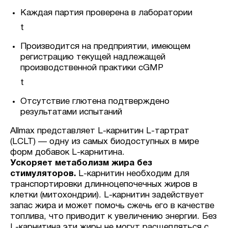
Каждая партия проверена в лаборатории
t
Производится на предприятии, имеющем
регистрацию текущей надлежащей
производственной практики cGMP
t
Отсутствие глютена подтверждено
результатами испытаний
Allmax представляет L-карнитин L-тартрат
(LCLT) — одну из самых биодоступных в мире
форм добавок L-карнитина.
Ускоряет метаболизм жира без
стимуляторов.
L-карнитин необходим для
транспортировки длинноцепочечных жиров в
клетки (митохондрии). L-карнитин задействует
запас жира и может помочь сжечь его в качестве
топлива, что приводит к увеличению энергии. Без
L-карнитина эти жиры не могут расщепляться с