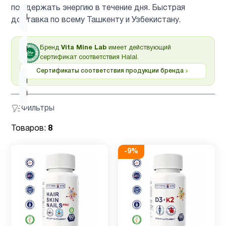
поддержать энергию в течение дня. Быстрая
Коллагены
2
доставка по всему Ташкенту и Узбекистану.
Бренд
Vita Mine Lab
имеет действующий
Мужчинам
3
сертификат соответствия Halal.
Сертификаты соответствия продукции бренда
ногти и
5
волосы
Фильтры
Товаров:
8
-
9
%