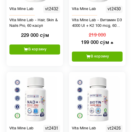
Vita Mine Lab
vt2432
Vita Mine Lab
vt2430
Vita Mine Lab - Hair, Skin &
Vita Mine Lab - Витамин D3
Nails Pro, 60 касул
4000 UI + K2 100 mcg, 60
капсул
229 000 сӯм
219 000
199 000 сӯм
🔥
В корзину
В корзину
Vita Mine Lab
vt2431
Vita Mine Lab
vt2426