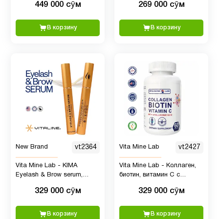
449 000 сӯм
269 000 сӯм
мультивитаминный
комплекс, 60 капсул
В корзину
В корзину
New Brand
vt2364
Vita Mine Lab
vt2427
Vita Mine Lab - KIMA
Vita Mine Lab - Коллаген,
Eyelash & Brow serum,
биотин, витамин С с
Сыворотка для укрепления
гиалуроновой кислотой, 60
329 000 сӯм
329 000 сӯм
и роста ресниц и бровей
капсул
В корзину
В корзину