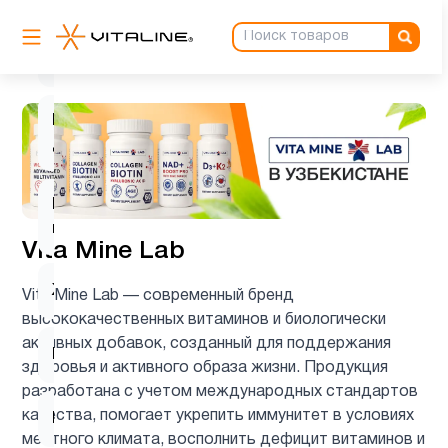
Витамин
3
C
Витамин
1
д3
Гиалуроновая
1
кислота
Vita Mine Lab
Женщинам
5
Vita Mine Lab — современный бренд
высококачественных витаминов и биологически
активных добавок, созданный для поддержания
Иммунитет
1
здоровья и активного образа жизни. Продукция
разработана с учетом международных стандартов
качества, помогает укрепить иммунитет в условиях
Кожа
5
местного климата, восполнить дефицит витаминов и