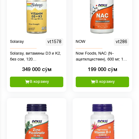
Solaray
vt1578
NOW
vt286
Solaray, витамины D3 и K2,
Now Foods, NAC (N-
без сои, 120
ацетилцистеин), 600 мг, 100
вегетарианских капсул
растительных капсул
349 000 сӯм
199 000 сӯм
В корзину
В корзину