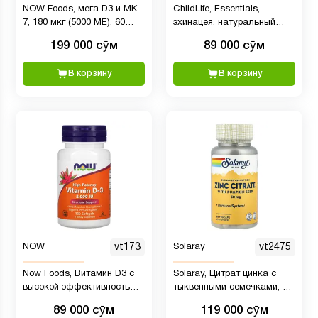
NOW Foods, мега D3 и MK-
ChildLife, Essentials,
7, 180 мкг (5000 МЕ), 60
эхинацея, натуральный
растительных капсул
апельсиновый вкус, 30 мл
199 000 сӯм
89 000 сӯм
(1 жидк. унция)
В корзину
В корзину
NOW
vt173
Solaray
vt2475
Now Foods, Витамин D3 с
Solaray, Цитрат цинка с
высокой эффективностью,
тыквенными семечками, 60
50 мкг (2000 МЕ), 120
вегетарианских капсул
89 000 сӯм
119 000 сӯм
мягких таблеток