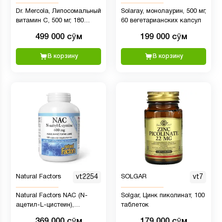
Dr. Mercola, Липосомальный
Solaray, монолаурин, 500 мг,
витамин C, 500 мг, 180
60 вегетарианских капсул
капсул
499 000 сӯм
199 000 сӯм
В корзину
В корзину
Natural Factors
vt2254
SOLGAR
vt7
Natural Factors NAC (N-
Solgar, Цинк пиколинат, 100
ацетил-L-цистеин),
таблеток
аминокислота в свободной
369 000 сӯм
179 000 сӯм