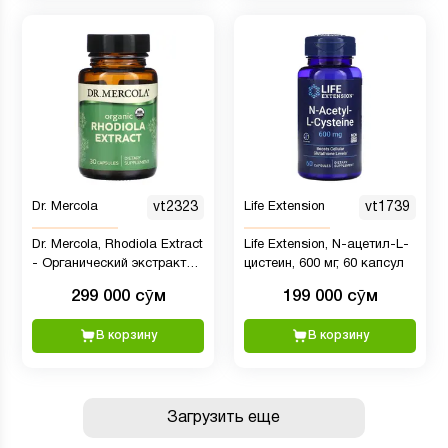
Dr. Mercola
vt2323
Life Extension
vt1739
Dr. Mercola, Rhodiola Extract
Life Extension, N-ацетил-L-
- Органический экстракт
цистеин, 600 мг, 60 капсул
родиолы, 30 капсул
299 000 сӯм
199 000 сӯм
В корзину
В корзину
Загрузить еще