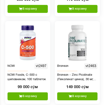
форме, 600 мг, 180
вегетарианских капсул
В корзину
В корзину
NOW
vt2497
Bronson
vt2463
NOW Foods, C-500 с
Bronson - Zinc Picolinate
шиповником, 100 таблеток
(Пиколинат цинка), 30 мг,
100 капсул
99 000 сӯм
149 000 сӯм
В корзину
В корзину