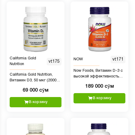
California Gold
NOW
vt171
vt175
Nutrition
Now Foods, Витамин D-3 с
California Gold Nutrition,
высокой эффективностью,
Витамин D3, 50 мкг (2000
5000 МЕ, 240 мягких
189 000 сӯм
МЕ), 90 мягких
таблеток
69 000 сӯм
желатиновых капсул с
рыбьим жиром
В корзину
В корзину