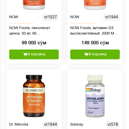
NOW
vt1527
NOW
vt1944
NOW Foods, пиколинат
NOW Foods, витамин D3,
цинка, 50 мг, 60
высокоактивный, 2000 МЕ,
растительных капсул (50
240 капсул
99 000 сӯм
149 000 сӯм
мг в 1 капсуле)
В корзину
В корзину
Dr. Mercola
vt1644
Solaray
vt578