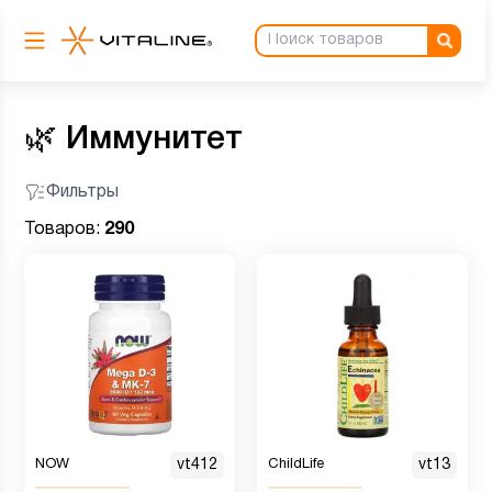
🌿
Иммунитет
Фильтры
Товаров:
290
NOW
vt412
ChildLife
vt13