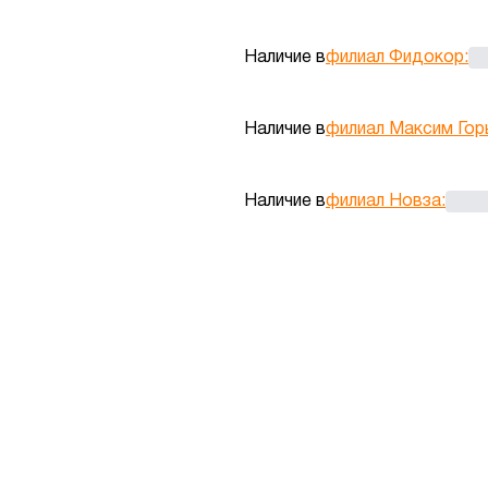
Наличие в
филиал Фидокор
:
Наличие в
филиал Максим Гор
Наличие в
филиал Новза
: