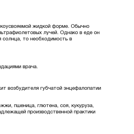
гкоусвояемой жидкой форме. Обычно
льтрафиолетовых лучей. Однако в еде он
 солнца, то необходимость в
ндациями врача.
жит возбудителя губчатой энцефалопатии
жи, пшеница, глютена, соя, кукуруза,
надлежащей производственной практики