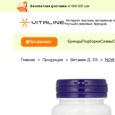
Бесплатная доставка
от 600 000 сум
Интернет магазин витаминов и
лучших мировых брендов
Бренды
Подборки
Схемы
О
Продукция
Главная
>
Продукция
>
Витамин Д -D3
>
NOW 