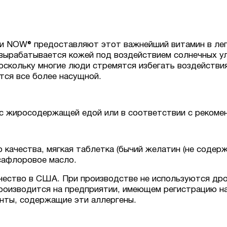
ии NOW® предоставляют этот важнейший витамин в ле
 вырабатывается кожей под воздействием солнечных у
оскольку многие люди стремятся избегать воздействия
тся все более насущной.
я с жиросодержащей едой или в соответствии с рекоме
 качества, мягкая таблетка (бычий желатин (не содер
 сафлоровое масло.
ачество в США. При производстве не используются дрож
 Производится на предприятии, имеющем регистрацию 
енты, содержащие эти аллергены.