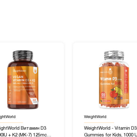
ghtWorld
WeightWorld
ightWorld Витамин D3
WeightWorld - Vitamin D3
0IU + K2 (MK-7) 125mcg,
Gummies for Kids, 1000 U