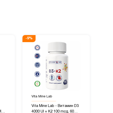
-
9
%
Vita Mine Lab
Vita Mine Lab - Витамин D3
I,
4000 UI + K2 100 mcg, 60