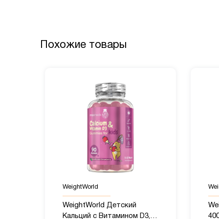
Похожие товары
WeightWorld
Wei
WeightWorld Детский
We
Кальций с Витамином D3,
400