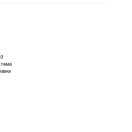
D3
стема
авки