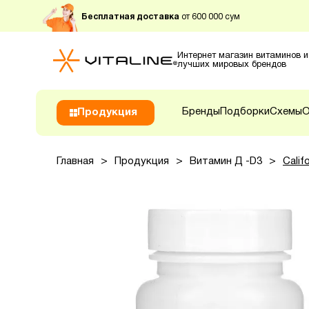
Бесплатная доставка
от 600 000 сум
Интернет магазин витаминов и
лучших мировых брендов
Бренды
Подборки
Схемы
О
Продукция
Главная
>
Продукция
>
Витамин Д -D3
>
Calif