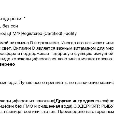
 здоровья *
 без сои
 цГМФ Registered (Certified) Facility
ой витамина D в организме. Иногда его называют «ви
 свет. Витамин D является важным витамином для мно
 фосфора и поддерживает здоровую функцию иммунной 
в виде холекальциферола из ланолина в мягких гелевых
оверено
время еды. Лучше всего принимать по назначению квал
екальциферол из ланолина)
Другие ингредиенты
сафло
глицерин без ГМО и очищенная вода).СОДЕРЖИТ: РЫБУ 
с, пшеница, соя или глютен. Произведено на сторонне