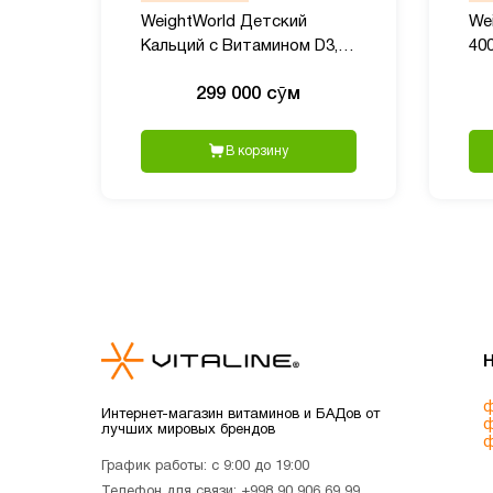
WeightWorld Детский
We
Кальций с Витамином D3,
400
90 жевательных мишек
24
299 000 сӯм
В корзину
ф
Интернет-магазин витаминов и БАДов от
ф
лучших мировых брендов
ф
График работы: с 9:00 до 19:00
Телефон для связи:
+998 90 906 69 99