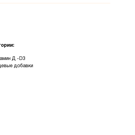
гории:
амин Д -D3
евые добавки