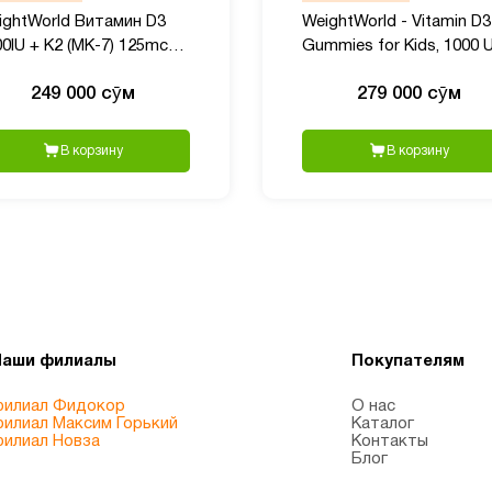
ightWorld Витамин D3
WeightWorld - Vitamin D3
0IU + K2 (MK-7) 125mcg,
Gummies for Kids, 1000 U
0 таблеток
120 шт
249 000 сӯм
279 000 сӯм
В корзину
В корзину
Наши филиалы
Покупателям
илиал Фидокор
О нас
илиал Максим Горький
Каталог
илиал Новза
Контакты
Блог