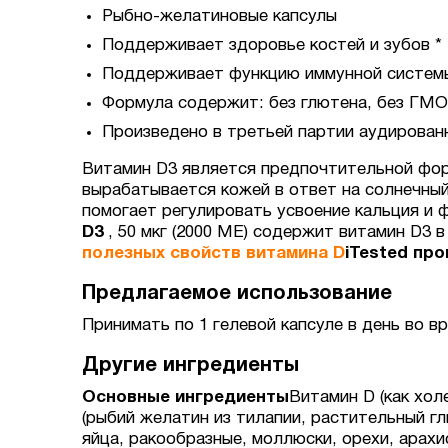
Рыбно-желатиновые капсулы
Поддерживает здоровье костей и зубов *
Поддерживает функцию иммунной системы
Формула содержит: без глютена, без ГМО,
Произведено в третьей партии аудированной
Витамин D3 является предпочтительной форм
вырабатывается кожей в ответ на солнечный
помогает регулировать усвоение кальция и
D3
, 50 мкг (2000 МЕ) содержит витамин D3 
полезных свойств витамина D
iTested пр
Предлагаемое использование
Принимать по 1 гелевой капсуле в день во 
Другие ингредиенты
Основные ингредиенты
Витамин D (как хол
(рыбий желатин из тилапии, растительный 
яйца, ракообразные, моллюски, орехи, арахи