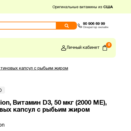
Оригинальные витамины из
США
90 906 69 99
Оператор онлайн
0
Личный кабинет
желатиновых капсул с рыбьим жиром
tion, Витамин D3, 50 мкг (2000 МЕ),
вых капсул с рыбьим жиром
on