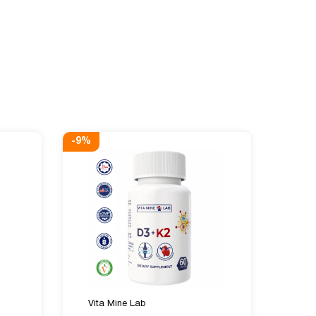
-
9
%
Vita Mine Lab