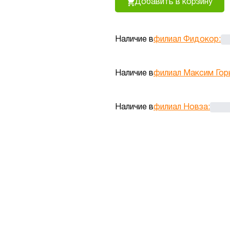
Добавить в корзину
Наличие в
филиал Фидокор
:
Наличие в
филиал Максим Гор
Наличие в
филиал Новза
: