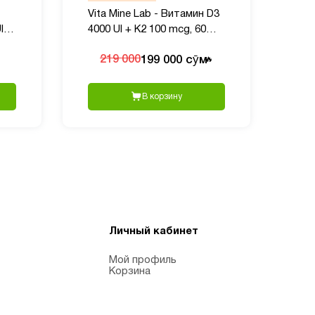
Vita Mine Lab - Витамин D3
I,
4000 UI + K2 100 mcg, 60
капсул
199 000 сӯм
219 000
🔥
В корзину
Личный кабинет
Мой профиль
Корзина