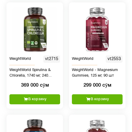
WeightWorld
vt2715
WeightWorld
vt2553
WeightWorld Spirulina &
WeightWorld - Magnesium
Chlorella, 1740 мг, 240
Gummies, 125 мг, 90 шт
капсул
369 000 сӯм
299 000 сӯм
В корзину
В корзину