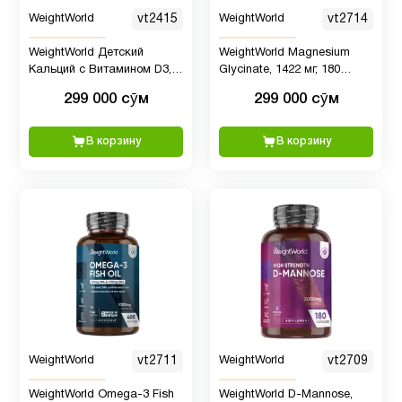
WeightWorld
vt2415
WeightWorld
vt2714
WeightWorld Детский
WeightWorld Magnesium
Кальций с Витамином D3,
Glycinate, 1422 мг, 180
90 жевательных мишек
капсул
299 000 сӯм
299 000 сӯм
В корзину
В корзину
WeightWorld
vt2711
WeightWorld
vt2709
WeightWorld Omega-3 Fish
WeightWorld D-Mannose,