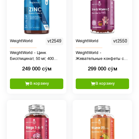
WeightWorld
vt2549
WeightWorld
vt2550
WeightWorld - Цинк
WeightWorld -
Бисглицинат, 50 мг, 400
Жевательные конфеты с
таблеток
Железом и Витамином C
249 000 сӯм
299 000 сӯм
для детей, 120 шт
В корзину
В корзину