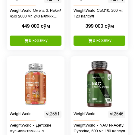
WeightWorld Омега 3, Рыбий
WeightWorld CoQ10, 200 мг,
жир 2000 мг, 240 мягких
120 капсул
капсул
449 000 сӯм
399 000 сӯм
В корзину
В корзину
WeightWorld
vt2551
WeightWorld
vt2546
WeightWorld - Детские
WeightWorld - NAC N-Acetyl
мультивитамины с
Cysteine, 600 мг, 180 капсул