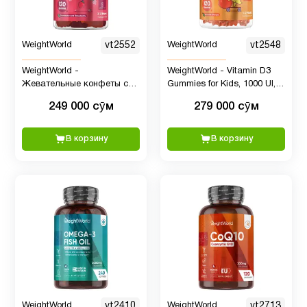
WeightWorld
vt2552
WeightWorld
vt2548
WeightWorld -
WeightWorld - Vitamin D3
Жевательные конфеты с
Gummies for Kids, 1000 UI,
Омега-3-6-9 для детей, 120
120 шт
249 000 сӯм
279 000 сӯм
шт
В корзину
В корзину
WeightWorld
vt2410
WeightWorld
vt2713