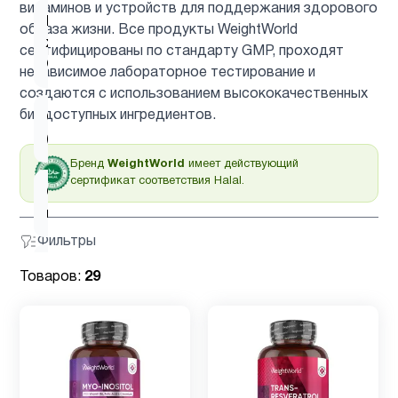
витаминов и устройств для поддержания здорового
Рыбий
образа жизни. Все продукты WeightWorld
жир
4
сертифицированы по стандарту GMP, проходят
Омега-3
независимое лабораторное тестирование и
создаются с использованием высококачественных
биодоступных ингредиентов.
Сахар
1
(диабет)
Бренд
WeightWorld
имеет действующий
сертификат соответствия Halal.
Снижение
1
веса
Фильтры
Спирулина
1
Товаров:
29
Спорт
3
питание