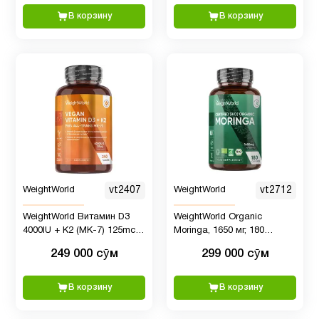
В корзину
В корзину
WeightWorld
vt2407
WeightWorld
vt2712
WeightWorld Витамин D3
WeightWorld Organic
4000IU + K2 (MK-7) 125mcg,
Moringa, 1650 мг, 180
240 таблеток
капсул
249 000 сӯм
299 000 сӯм
В корзину
В корзину