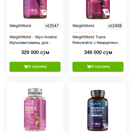
Цинк
2
WeightWorld
vt2547
WeightWorld
vt2408
WeightWorld - Myo-Inositol,
WeightWorld Trans
Мультивитамины для
Resveratrol с Кверцетином,
женщин с Мио Инозитолом,
550 мг, 120 капсул
329 000 сӯм
349 000 сӯм
4000 мг, 120 таблеток
В корзину
В корзину