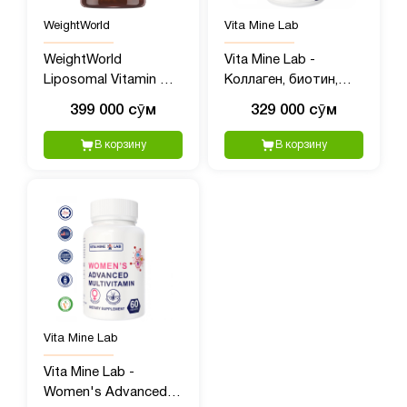
WeightWorld
Vita Mine Lab
WeightWorld
Vita Mine Lab -
Liposomal Vitamin C
Коллаген, биотин,
(Липосомальный
витамин С с
399 000 сӯм
329 000 сӯм
Витамин C), 1000 мг,
гиалуроновой
180 капсул
кислотой, 60 капсул
В корзину
В корзину
Vita Mine Lab
Vita Mine Lab -
Women's Advanced