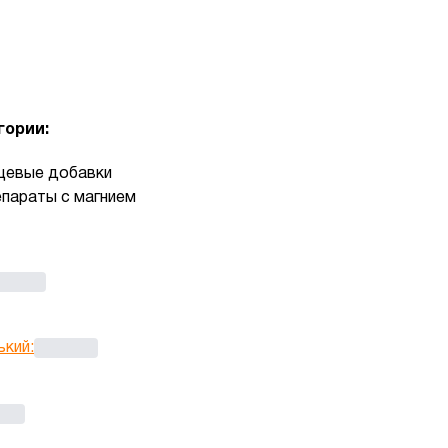
гории:
евые добавки
параты с магнием
ький
: