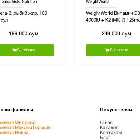
fornia Gold Nutrition
WeightWorld
га-3, рыбий жир, 100
WeightWorld Витамин D3
псул
4000IU + K2 (MK-7) 125mc
240 таблеток
199 000 сӯм
249 000 сӯм
В корзину
В корзину
Наши филиалы
Покупателям
илиал Фидокор
О нас
илиал Максим Горький
Каталог
илиал Новза
Контакты
Блог