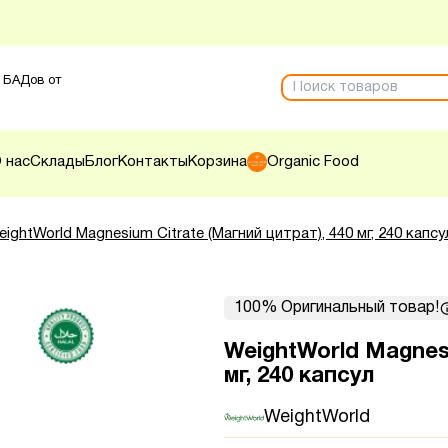
 БАДов от
 нас
Склады
Блог
Контакты
Корзина
Organic Food
eightWorld Magnesium Citrate (Магний цитрат), 440 мг, 240 капсу
100% Оригинальный товар!
WeightWorld Magnesi
мг, 240 капсул
WeightWorld