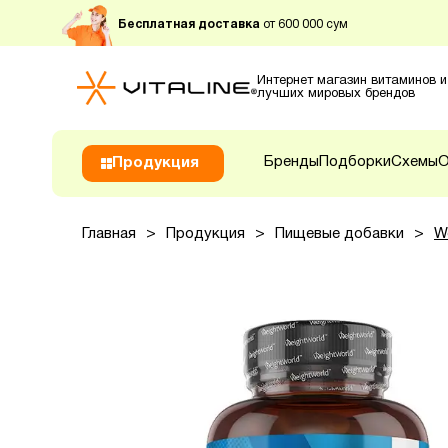
Бесплатная доставка
от 600 000 сум
Интернет магазин витаминов и
лучших мировых брендов
Бренды
Подборки
Схемы
О
Продукция
Главная
>
Продукция
>
Пищевые добавки
>
W