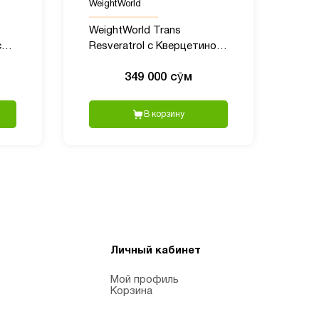
WeightWorld
WeightWorld Trans
g,
Resveratrol с Кверцетином,
550 мг, 120 капсул
349 000 сӯм
В корзину
Личный кабинет
Мой профиль
Корзина