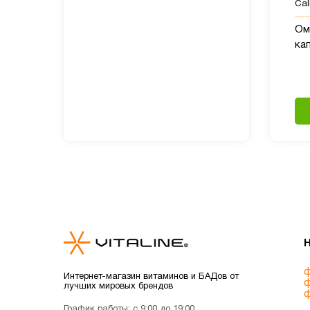
Cali
Оме
ка
ф
Интернет-магазин витаминов и БАДов от
ф
лучших мировых брендов
ф
График работы: с 9:00 до 19:00