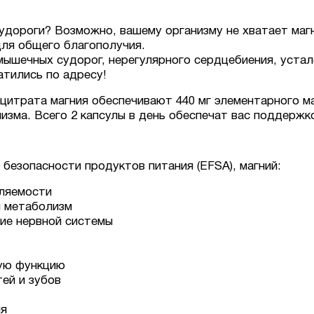
удороги? Возможно, вашему организму не хватает маг
ля общего благополучия.
ышечных судорог, нерегулярного сердцебиения, устал
атились по адресу!
цитрата магния обеспечивают 440 мг элементарного ма
зма. Всего 2 капсулы в день обеспечат вас поддержко
 безопасности продуктов питания (EFSA), магний:
мляемости
й метаболизм
ие нервной системы
ую функцию
ей и зубов
ия