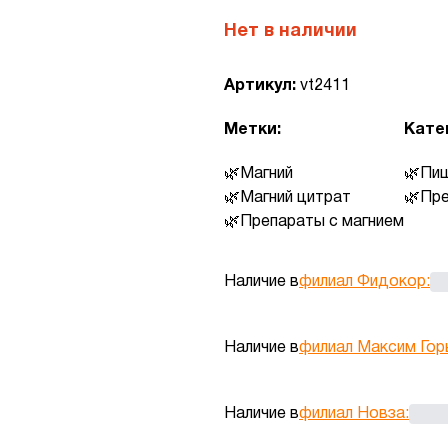
Нет в наличии
Артикул:
vt2411
Метки:
Кате
Магний
Пищ
Магний цитрат
Пре
Препараты с магнием
Наличие в
филиал Фидокор
:
Наличие в
филиал Максим Гор
Наличие в
филиал Новза
: