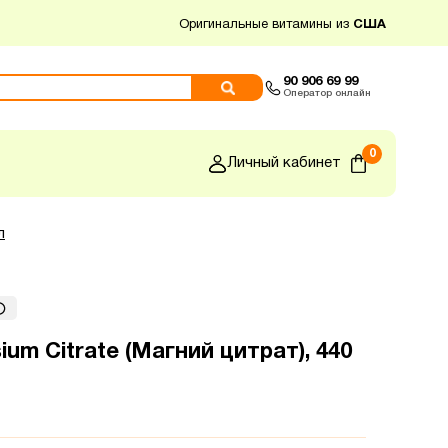
Оригинальные витамины из
США
90 906 69 99
Оператор онлайн
0
Личный кабинет
л
um Citrate (Магний цитрат), 440