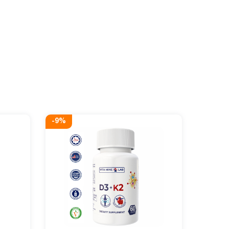
-
9
%