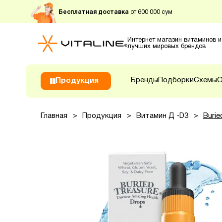
Бесплатная доставка
от 600 000 сум
Интернет магазин витаминов и
лучших мировых брендов
Бренды
Подборки
Схемы
О
Продукция
Главная
>
Продукция
>
Витамин Д -D3
>
Burie