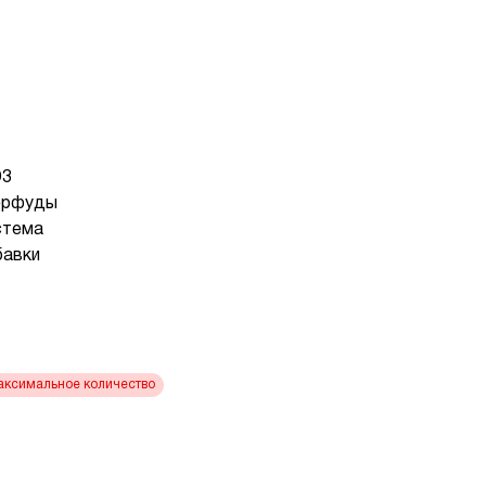
D3
перфуды
стема
авки