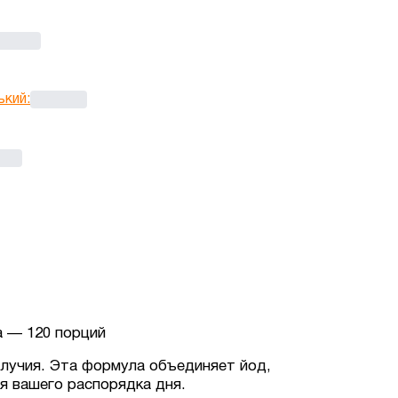
ький
:
а — 120 порций
олучия. Эта формула объединяет йод,
я вашего распорядка дня.