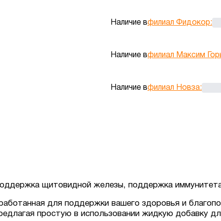
Наличие в
филиал Фидокор
:
Наличие в
филиал Максим Гор
Наличие в
филиал Новза
:
поддержка щитовидной железы, поддержка иммунитет
зработанная для поддержки вашего здоровья и благоп
предлагая простую в использовании жидкую добавку дл