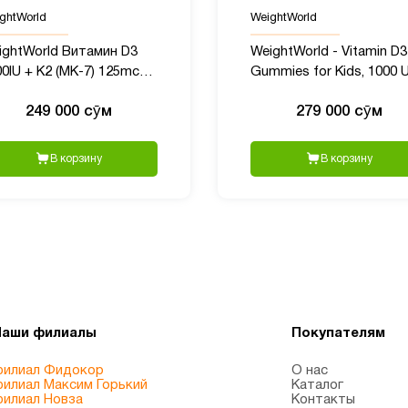
ghtWorld
WeightWorld
ightWorld Витамин D3
WeightWorld - Vitamin D3
0IU + K2 (MK-7) 125mcg,
Gummies for Kids, 1000 U
0 таблеток
120 шт
249 000 сӯм
279 000 сӯм
В корзину
В корзину
Наши филиалы
Покупателям
илиал Фидокор
О нас
илиал Максим Горький
Каталог
илиал Новза
Контакты