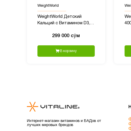
WeightWorld
Wei
WeightWorld Детский
We
Кальций с Витамином D3,
400
90 жевательных мишек
24
299 000 сӯм
В корзину
ф
Интернет-магазин витаминов и БАДов от
ф
лучших мировых брендов
ф