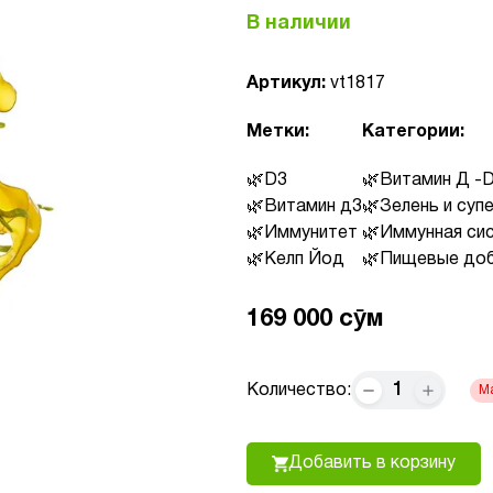
В наличии
Артикул:
vt1817
Метки:
Категории:
D3
Витамин Д -
Витамин д3
Зелень и су
Иммунитет
Иммунная си
Келп Йод
Пищевые доб
169 000 сӯм
1
Количество:
Добавить в корзину