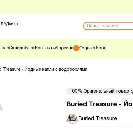
 БАДов от
 нас
Склады
Блог
Контакты
Корзина
Organic Food
d Treasure - Йодные капли с водорослями
100% Оригинальный товар!
Buried Treasure - 
Buried Treasure