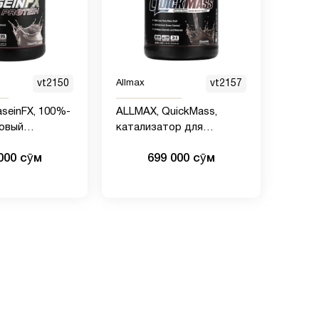
vt2150
Allmax
vt2157
seinFX, 100%-
ALLMAX, QuickMass,
новый
катализатор для
й протеин,
быстрого набора массы,
000 сӯм
699 000 сӯм
фунта (907 г)
шоколад, 1,59 кг (3,5
фунта)