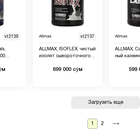
vt2139
Allmax
vt2137
Allmax
ls,
ALLMAX, ISOFLEX, чистый
ALLMAX, Ca
100
изолят сывороточного
ный казеи
протеина, со вкусом
мицеллярны
ӯм
699 000 сӯм
599 
печенья и сливок, 907 г (2
шоколад, 2 
фунта)
Загрузить еще
1
2