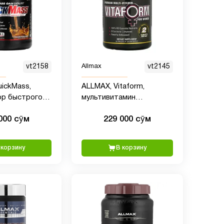
vt2158
Allmax
vt2145
ickMass,
ALLMAX, Vitaform,
ор быстрого
мультивитамин
сы, шоколад и
премиального качества
000 сӯм
229 000 сӯм
паста, 1,59 кг
для женщин, 60 таблеток
 корзину
В корзину