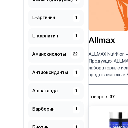
L-аргинин
1
L-карнитин
1
Allmax
Аминокислоты
22
ALLMAX Nutrition
Продукция ALLMAX
лабораторные исп
Антиоксиданты
1
представитель в 
Ашваганда
1
Товаров:
37
Барберин
1
Биотин
1