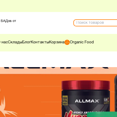
 БАДов от
 нас
Склады
Блог
Контакты
Корзина
Organic Food