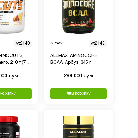
vt2140
Allmax
vt2142
MINOCUTS,
ALLMAX, AMINOCORE
нго, 210 г (7,4
BCAA, Арбуз, 345 г
000 сӯм
299 000 сӯм
 корзину
В корзину