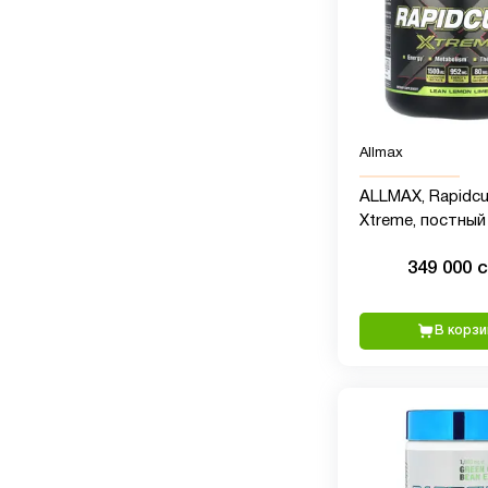
Allmax
ALLMAX, Rapidcu
Xtreme, постный
лайм, 235 г (8,29
349 000 
В корзи