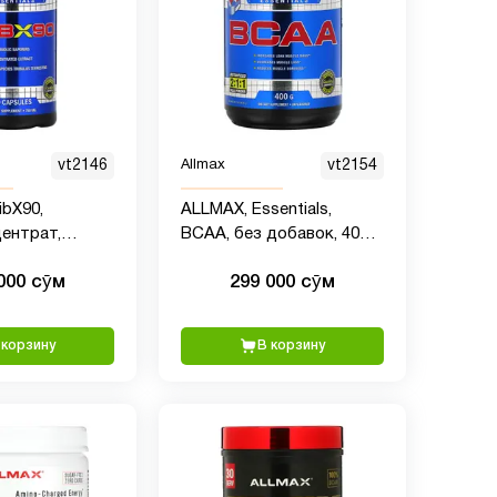
vt2146
Allmax
vt2154
ibX90,
ALLMAX, Essentials,
ентрат,
BCAA, без добавок, 400 г
0% сапонинов
(14,11 унции)
000 сӯм
299 000 сӯм
лового типа,
капсул
 корзину
В корзину