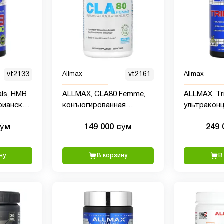
vt2133
Allmax
vt2161
Allmax
als, HMB
ALLMAX, CLA80 Femme,
ALLMAX, Tr
арианских
конъюгированная
ультраконц
линолевая кислота
якорцы, 9
сӯм
149 000 сӯм
249 
премиального качества,
фурастано
1000 мг, 60 мягких
750 мг, 90 
таблеток
ну
В корзину
В