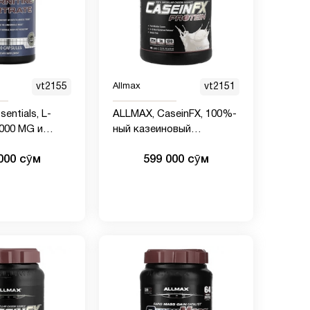
vt2155
Allmax
vt2151
entials, L-
ALLMAX, CaseinFX, 100%-
ный казеиновый
20 капсул
мицеллярный протеин,
000 сӯм
599 000 сӯм
ваниль, 907 г