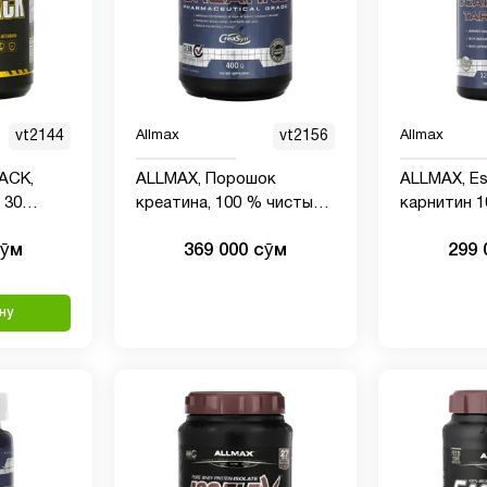
vt2144
Allmax
vt2156
Allmax
ACK,
ALLMAX, Порошок
ALLMAX, Ess
 30
креатина, 100 % чистый
карнитин 1000 MG и
аковок
тонкодисперсный
тартрат, 1
сӯм
369 000 сӯм
299 
моногидрат креатина,
креатин
фармацевтической
ну
категории, 400 г (14,11
унции)