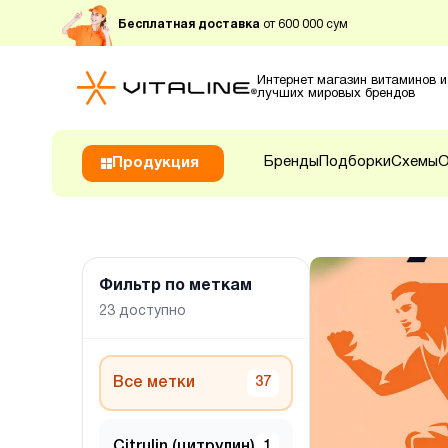
Бесплатная доставка
от 600 000 сум
Интернет магазин витаминов и
лучших мировых брендов
Бренды
Подборки
Схемы
О
Продукция
Фильтр по меткам
23
доступно
Все метки
37
Citrulin (цитрулин)
1