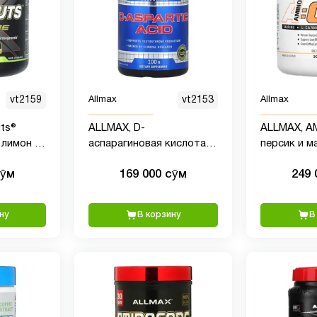
vt2159
Allmax
vt2153
Allmax
ts®
ALLMAX, D-
ALLMAX, A
 лимон и
аспарагиновая кислота,
персик и ма
 унции)
100 гр
унции)
сӯм
169 000 сӯм
249 
ну
В корзину
В