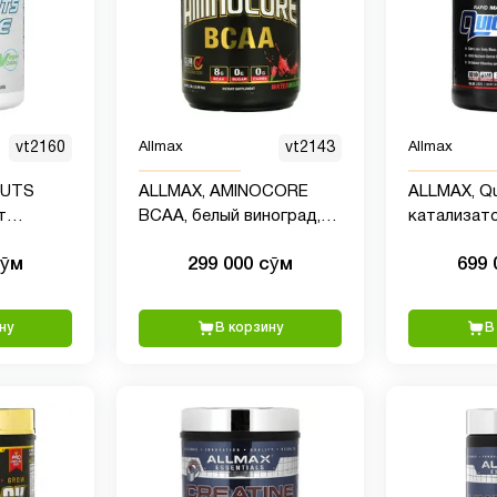
vt2160
Allmax
vt2143
Allmax
CUTS
ALLMAX, AMINOCORE
ALLMAX, Qu
т
BCAA, белый виноград,
катализат
ых зерен,
315 г (0,69 фунта)
набора мас
сӯм
299 000 сӯм
699 
л
арахисовая 
(3,5 фунта)
ну
В корзину
В