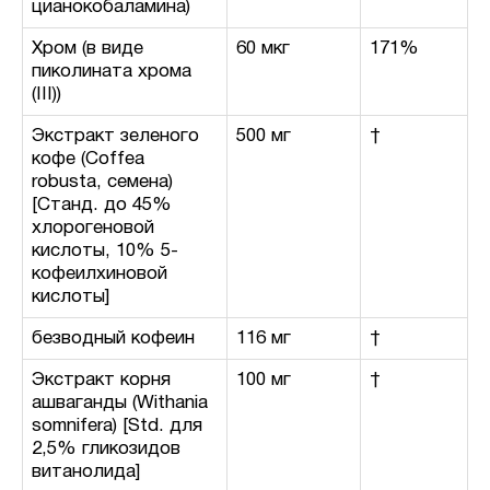
цианокобаламина)
Хром (в виде
60 мкг
171%
пиколината хрома
(III))
Экстракт зеленого
500 мг
†
кофе (Coffea
robusta, семена)
[Станд. до 45%
хлорогеновой
кислоты, 10% 5-
кофеилхиновой
кислоты]
безводный кофеин
116 мг
†
Экстракт корня
100 мг
†
ашваганды (Withania
somnifera) [Std. для
2,5% гликозидов
витанолида]