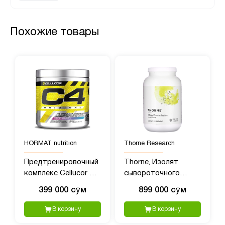
Похожие товары
HORMAT nutrition
Thorne Research
Предтренировочный
Thorne, Изолят
комплекс Cellucor C4
сывороточного
(390 гр)
протеина, ваниль, 837
399 000 сӯм
899 000 сӯм
г (1,84 фунта)
В корзину
В корзину