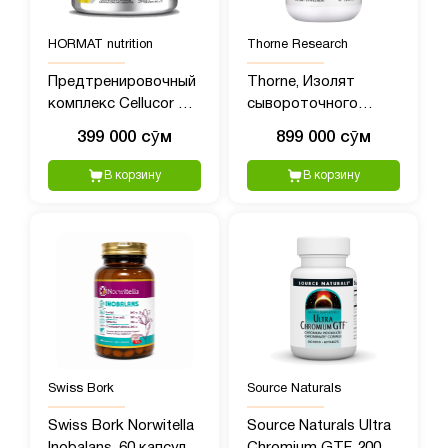
HORMAT nutrition
Thorne Research
Предтренировочный
Thorne, Изолят
комплекс Cellucor C4
сывороточного
(390 гр)
протеина, ваниль, 837
399 000 сӯм
899 000 сӯм
г (1,84 фунта)
В корзину
В корзину
Swiss Bork
Source Naturals
Swiss Bork Norwitella
Source Naturals Ultra
Inobalans, 60 капсул
Chromium GTF, 200