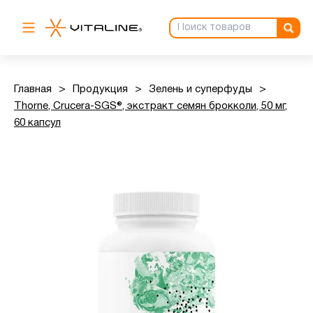
Главная
>
Продукция
>
Зелень и суперфуды
>
Thorne, Crucera-SGS®, экстракт семян брокколи, 50 мг,
60 капсул