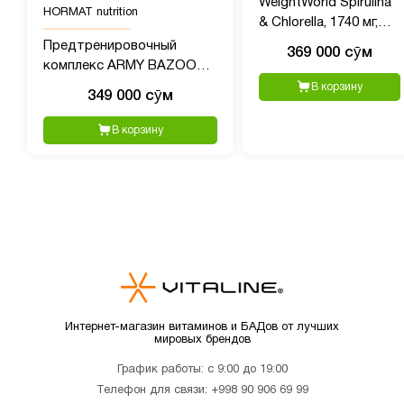
WeightWorld Spirulina
HORMAT nutrition
& Chlorella, 1740 мг,
240 капсул
Предтренировочный
369 000 сӯм
комплекс ARMY BAZOOKA
Pre-Workout 1, 40 порций,
В корзину
349 000 сӯм
380 гр пищвая добавка
В корзину
Интернет-магазин витаминов и БАДов от лучших
мировых брендов
График работы: с 9:00 до 19:00
Телефон для связи:
+998 90 906 69 99