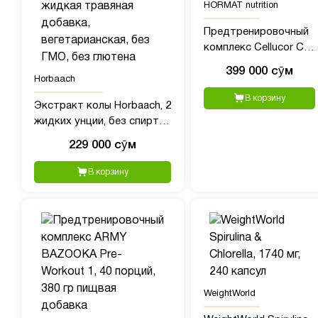
HORMAT nutrition
Предтренировочный
комплекс Cellucor C4
(390 гр)
399 000 сӯм
Horbaach
В корзину
Экстракт колы Horbaach, 2
жидких унции, без спирта,
сверхконцентрированная
229 000 сӯм
жидкая травяная добавка,
вегетарианская, без ГМО,
В корзину
без глютена
WeightWorld