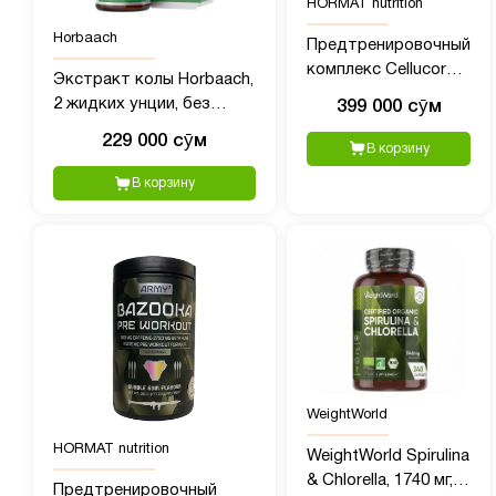
HORMAT nutrition
Horbaach
Предтренировочный
комплекс Cellucor
Экстракт колы Horbaach,
C4 (390 гр)
2 жидких унции, без
399 000 сӯм
спирта,
229 000 сӯм
В корзину
сверхконцентрированная
жидкая травяная
В корзину
добавка, вегетарианская,
без ГМО, без глютена
WeightWorld
HORMAT nutrition
WeightWorld Spirulina
& Chlorella, 1740 мг,
Предтренировочный